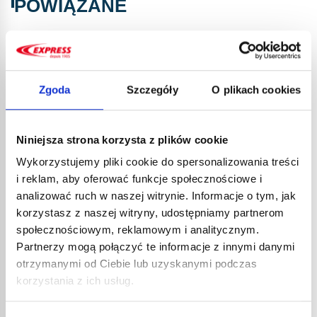
POWIĄZANE
Zgoda
Szczegóły
O plikach cookies
Niniejsza strona korzysta z plików cookie
Wykorzystujemy pliki cookie do spersonalizowania treści
i reklam, aby oferować funkcje społecznościowe i
GŁOW
analizować ruch w naszej witrynie. Informacje o tym, jak
PALN
GŁOWICA Z GROTEM DO
korzystasz z naszej witryny, udostępniamy partnerom
2649
PALNIKA DEKARSKIEGO NR. KAT
społecznościowym, reklamowym i analitycznym.
132,
2648
Partnerzy mogą połączyć te informacje z innymi danymi
158,
130,90
€
netto
otrzymanymi od Ciebie lub uzyskanymi podczas
Lanca d
157,08
€
brutto
lekką i
korzystania z ich usług.
Lanca do żelazek dekarskich z kompaktową,
tempera
lekką i cichą końcówką. Bardzo szybki wzrost
Korpus 
temperatury. Znacząca oszczędność energii.
antykor