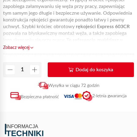
zapobiega załamywaniu się węża przy pracy, zapewniając
tym samym jego długie i bezpieczne używanie. Odpowiednia
konstrukcja rękojeści gwarantuje ponadto łatwy i pewny
uchwyt. Szybki króciec obrotowy
rękojeści Express 603CR
pozwala na błyskawiczny montaż węża, a także zapobiega
jego skręcaniu się przy pracy.
Tę referencję znajdziesz u
swojego stałego dystrybutora Express oraz w sprzedaży
Zobacz więcej
online na tej stronie.
Dodaj do koszyka
Wysyłka w ciągu 72 godzin
2-letnia gwarancja
Bezpieczna płatność
INFORMACJA
TECHNIKI