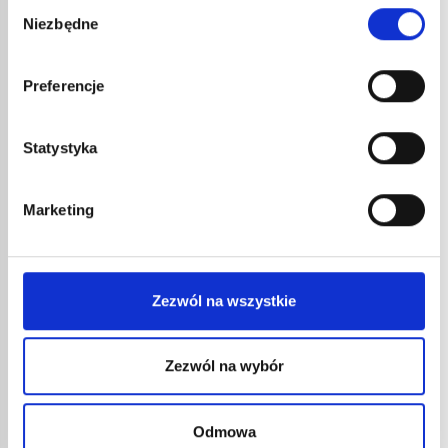
Wybór
nr kat.:
2648
nr kat.:
ZOBACZ SZCZEGÓŁY
Korpus ze stali żeliwnej z obróbką
Niezbędne
zgody
antykorozyjną. Lanca...
INNE
Preferencje
REFERENCJE
Statystyka
Marketing
Zezwól na wszystkie
TOPN
Zezwól na wybór
845
10,0
12,1
Odmowa