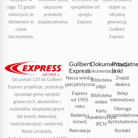
ciągu 72 godzin
ulepszone
specjalistów od
objęte są
roboczych ze
protokoły
sprzętu
oficjalną
śledzeniem w
bezpieczeństwa.
Express.
gwarancją
czasie
Guilbert
rzeczywistym.
Express.
Guilbert
Dokumentacja
Przydatn
Express
linki
Dokumentacja
Nasza wiedza
Znajdź
Od ponad 120 lat Guilbert
Biblioteka
specjalistyczna
dealera
zdjęć
Express projektuje, produkuje i
Express
Sklep
sprzedaje gamę narzędzi
Biblioteka
od 1905
internetowy
grzewczych, akcesoriów i
wideo
roku
Obsługa
materiałów eksploatacyjnych
Karty
Badania i
posprzedażow
dla branży dekarskiej,
charakterystyki
rozwój
dystrybutorów
(KCh)
hydroizolacyjnej i sanitarnej.
Rekrutacja
Kontakt
Nasze produkty,