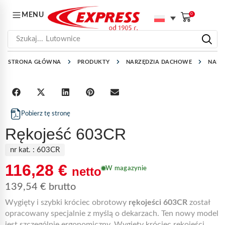
MENU
0
Szukaj...
Lutownice
STRONA GŁÓWNA
PRODUKTY
NARZĘDZIA DACHOWE
NARZ
Pobierz tę stronę
Rękojeść 603CR
nr kat. :
603CR
116,28
€
netto
W magazynie
139,54
€
brutto
Wygięty i szybki króciec obrotowy
rękojeści 603CR
został
opracowany specjalnie z myślą o dekarzach. Ten nowy model
jest szczególnie ergonomiczny. Wygięty króciec rękojeści