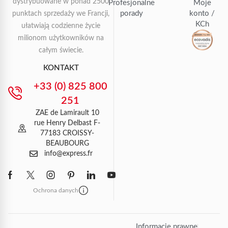
dystrybuowane w ponad 2500
Profesjonalne
Moje
porady
konto /
punktach sprzedaży we Francji,
KCh
ułatwiają codzienne życie
milionom użytkowników na
całym świecie.
KONTAKT
+33 (0) 825 800
251
ZAE de Lamirault 10
rue Henry Delbast F-
77183 CROISSY-
BEAUBOURG
info@express.fr
Ochrona danych
Informacje prawne