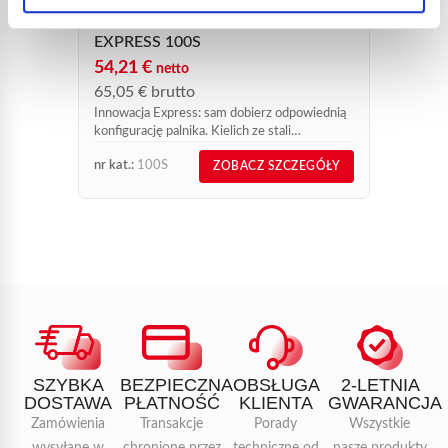
Zalecan
KIELICH STAINLESS STEEL’
metalo
EXPRESS 100S
54,21
€
netto
65,05
€
brutto
Innowacja Express: sam dobierz odpowiednią
konfigurację palnika. Kielich ze stali
nierdzewnej do palnika dekarskiego o
nr kat.:
100S
nr kat.:
ZOBACZ SZCZEGÓŁY
wysokiej mocy.
SZYBKA
BEZPIECZNA
OBSŁUGA
2-LETNIA
DOSTAWA
PŁATNOŚĆ
KLIENTA
GWARANCJA
Zamówienia
Transakcje
Porady
Wszystkie
wysyłane w
chronione przez
techniczne od
nasze produkty