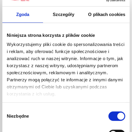
LinkedIn
Zgoda
Szczegóły
O plikach cookies
Niniejsza strona korzysta z plików cookie
Profesjonalne porady
Wykorzystujemy pliki cookie do spersonalizowania treści
Wszystkie nasze artykuły i porady ekspertów
i reklam, aby oferować funkcje społecznościowe i
można znaleźć w sekcji Express
pro tips.
analizować ruch w naszej witrynie. Informacje o tym, jak
korzystasz z naszej witryny, udostępniamy partnerom
Zobacz inne artykuły
społecznościowym, reklamowym i analitycznym.
Partnerzy mogą połączyć te informacje z innymi danymi
otrzymanymi od Ciebie lub uzyskanymi podczas
korzystania z ich usług.
Katalog online
Dowiedz się więcej o naszym profesjonalnym
Wybór
sprzęcie w
katalogu Express online
.
Niezbędne
zgody
Katalog online