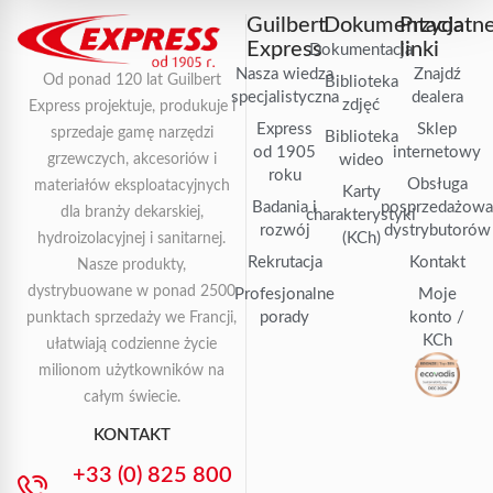
Guilbert
Dokumentacja
Przydatn
Express
linki
Dokumentacja
Nasza wiedza
Znajdź
Od ponad 120 lat Guilbert
Biblioteka
specjalistyczna
dealera
zdjęć
Express projektuje, produkuje i
Express
Sklep
sprzedaje gamę narzędzi
Biblioteka
od 1905
internetowy
grzewczych, akcesoriów i
wideo
roku
Obsługa
materiałów eksploatacyjnych
Karty
Badania i
posprzedażow
dla branży dekarskiej,
charakterystyki
rozwój
dystrybutorów
(KCh)
hydroizolacyjnej i sanitarnej.
Rekrutacja
Kontakt
Nasze produkty,
dystrybuowane w ponad 2500
Profesjonalne
Moje
porady
konto /
punktach sprzedaży we Francji,
KCh
ułatwiają codzienne życie
milionom użytkowników na
całym świecie.
KONTAKT
+33 (0) 825 800