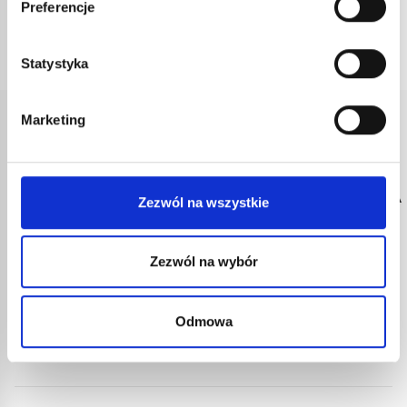
Preferencje
Statystyka
Marketing
SZYBKA
BEZPIECZNA
OBSŁUGA
2-LETNIA
DOSTAWA
PŁATNOŚĆ
KLIENTA
GWARANCJA
Zezwól na wszystkie
Zamówienia
Transakcje
Porady
Wszystkie
wysyłane w
chronione przez
techniczne od
nasze produkty
ciągu 72 godzin
ulepszone
specjalistów od
objęte są
Zezwól na wybór
roboczych ze
protokoły
sprzętu
oficjalną
śledzeniem w
bezpieczeństwa.
Express.
gwarancją
Odmowa
czasie
Guilbert
rzeczywistym.
Express.