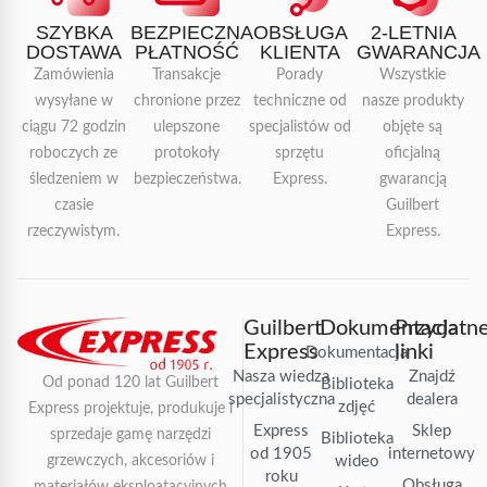
SZYBKA
BEZPIECZNA
OBSŁUGA
2-LETNIA
DOSTAWA
PŁATNOŚĆ
KLIENTA
GWARANCJA
Zamówienia
Transakcje
Porady
Wszystkie
wysyłane w
chronione przez
techniczne od
nasze produkty
ciągu 72 godzin
ulepszone
specjalistów od
objęte są
roboczych ze
protokoły
sprzętu
oficjalną
śledzeniem w
bezpieczeństwa.
Express.
gwarancją
czasie
Guilbert
rzeczywistym.
Express.
Guilbert
Dokumentacja
Przydatn
Express
linki
Dokumentacja
Nasza wiedza
Znajdź
Od ponad 120 lat Guilbert
Biblioteka
specjalistyczna
dealera
zdjęć
Express projektuje, produkuje i
Express
Sklep
sprzedaje gamę narzędzi
Biblioteka
od 1905
internetowy
grzewczych, akcesoriów i
wideo
roku
Obsługa