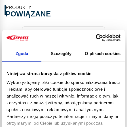
PRODUKTY
POWIĄZANE
Zgoda
Szczegóły
O plikach cookies
Niniejsza strona korzysta z plików cookie
Wykorzystujemy pliki cookie do spersonalizowania treści
SREB
i reklam, aby oferować funkcje społecznościowe i
TWAR
analizować ruch w naszej witrynie. Informacje o tym, jak
27,6
korzystasz z naszej witryny, udostępniamy partnerom
33,1
społecznościowym, reklamowym i analitycznym.
Pręty l
SREBRNE PRĘTY DO LUTOWANIA
Partnerzy mogą połączyć te informacje z innymi danymi
Lutowan
wykony
NR KAT. GE205C
otrzymanymi od Ciebie lub uzyskanymi podczas
miedzi 