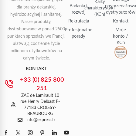
materiałów eksploatacyjnych
Karty
Badania i
posprzedażow
dla branży dekarskiej,
charakterystyki
rozwój
dystrybutorów
(KCh)
hydroizolacyjnej i sanitarnej.
Rekrutacja
Kontakt
Nasze produkty,
dystrybuowane w ponad 2500
Profesjonalne
Moje
porady
konto /
punktach sprzedaży we Francji,
KCh
ułatwiają codzienne życie
milionom użytkowników na
całym świecie.
KONTAKT
+33 (0) 825 800
251
ZAE de Lamirault 10
rue Henry Delbast F-
77183 CROISSY-
BEAUBOURG
info@express.fr