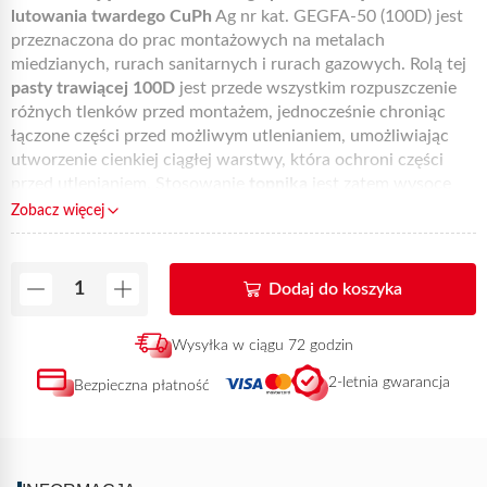
lutowania twardego CuPh
Ag nr kat. GEGFA-50 (100D) jest
przeznaczona do prac montażowych na metalach
miedzianych, rurach sanitarnych i rurach gazowych. Rolą tej
pasty trawiącej 100D
jest przede wszystkim rozpuszczenie
różnych tlenków przed montażem, jednocześnie chroniąc
łączone części przed możliwym utlenianiem, umożliwiając
utworzenie cienkiej ciągłej warstwy, która ochroni części
przed utlenianiem. Stosowanie
topnika
jest zatem wysoce
zalecane w przypadku
instalacji gazu opałowego
,
prac
Zobacz więcej
związanych z miedzianymi/mosiężnymi złączami
oraz,
poza
ATG
, prac
hydraulicznych i sanitarnych
, prac w
branży
silników elektrycznych
i prac związanych z
klimatyzacją
.
Dodaj do koszyka
Należy pamiętać, że ten produkt jest
gotowy do użycia
i
zgodny z zaleceniami organizacji Certigaz.
Podobnie jak
Wysyłka w ciągu 72 godzin
wszystkie produkty Express
, jest on
dostępny u zwykłego
sprzedawcy detalicznego
i online.
2-letnia gwarancja
Bezpieczna płatność