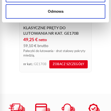
TOPN
GE6G
Odmowa
29,6
35,5
Niezaw
KLASYCZNE PRĘTY DO
trawiąc
ref. G
LUTOWANIA NR KAT. GE170B
montaż
49,25
€
netto
rurach 
59,10
€
brutto
Pałeczki do lutowania - drut stalowy pokryty
miedzią.
nr kat.:
GE170B
nr kat.:
ZOBACZ SZCZEGÓŁY