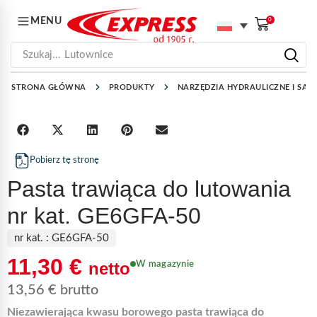
MENU
0
Szukaj...
Lutownice
STRONA GŁÓWNA
PRODUKTY
NARZĘDZIA HYDRAULICZNE I SAN
Pobierz tę stronę
Pasta trawiąca do lutowania
nr kat. GE6GFA-50
nr kat. :
GE6GFA-50
11,30
€
netto
W magazynie
13,56
€
brutto
Niezawierająca kwasu borowego pasta trawiąca do