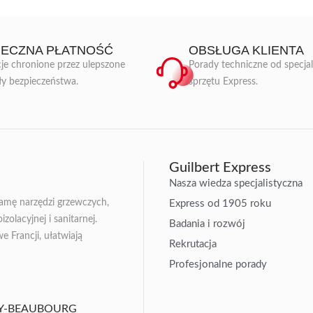
IECZNA PŁATNOŚĆ
OBSŁUGA KLIENTA
je chronione przez ulepszone
Porady techniczne od specja
ły bezpieczeństwa.
sprzętu Express.
Guilbert Express
Nasza wiedza specjalistyczna
gamę narzędzi grzewczych,
Express od 1905 roku
zolacyjnej i sanitarnej.
Badania i rozwój
Francji, ułatwiają
Rekrutacja
Profesjonalne porady
ISSY-BEAUBOURG