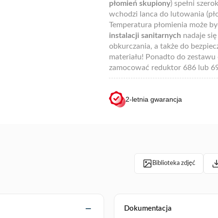
płomień skupiony
) spełni szer
wchodzi lanca do lutowania (pł
Temperatura płomienia może by
instalacji sanitarnych
nadaje się
obkurczania, a także do bezpie
materiału! Ponadto do zestawu
zamocować reduktor 686 lub 694
2-letnia gwarancja
Biblioteka zdjęć
Dokumentacja