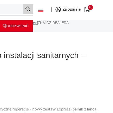
0
Zaloguj się
ZNAJDŹ DEALERA
ODDZWONIĆ
instalacji sanitarnych –
dyczne reperacje - nowy
zestaw
Express (
palnik z lancą,