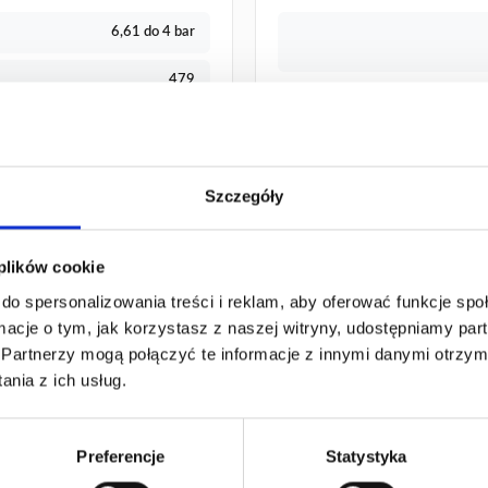
6,61 do 4 bar
479
iane, lut CuPh przy ciśn. 3 bar)
Szczegóły
 plików cookie
do spersonalizowania treści i reklam, aby oferować funkcje sp
ormacje o tym, jak korzystasz z naszej witryny, udostępniamy p
Partnerzy mogą połączyć te informacje z innymi danymi otrzym
nia z ich usług.
Preferencje
Statystyka