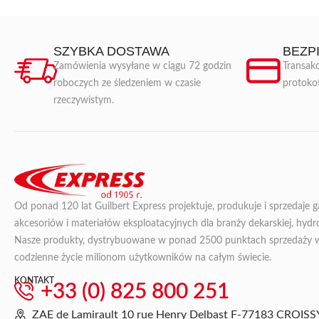
SZYBKA DOSTAWA
BEZP
Zamówienia wysyłane w ciągu 72 godzin
Transakc
roboczych ze śledzeniem w czasie
protoko
rzeczywistym.
Od ponad 120 lat Guilbert Express projektuje, produkuje i sprzedaje 
akcesoriów i materiałów eksploatacyjnych dla branży dekarskiej, hydroi
Nasze produkty, dystrybuowane w ponad 2500 punktach sprzedaży we 
codzienne życie milionom użytkowników na całym świecie.
KONTAKT
+33 (0) 825 800 251
ZAE de Lamirault 10 rue Henry Delbast F-77183 CRO