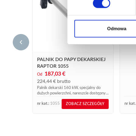
ZEST
EXPR
309
371,
Odmowa
Zestaw
Titan'
PALNIK DO PAPY DEKARSKIEJ
RAPTOR 1055
187,03 €
Od
224,44 € brutto
Palnik dekarski 160 kW, specjalny do
dużych powierzchni, nareszcie dostępny u
stałych dystrybutorów produktów
nr kat.:
1055
nr kat.
ZOBACZ SZCZEGÓŁY
Express.