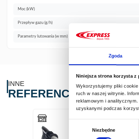
Moc (kW)
Przepływ gazu (g/h)
Parametry lutowania (w mm)
∅ 23 (Rurki miedz
Zgoda
Niniejsza strona korzysta z
INNE
Wykorzystujemy pliki cookie 
REFERENCJE
ruch w naszej witrynie. Inf
reklamowym i analitycznym. 
uzyskanymi podczas korzysta
Wybór
Niezbędne
zgody