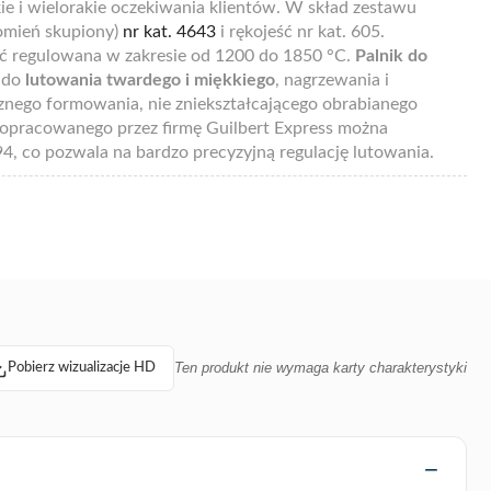
okie i wielorakie oczekiwania klientów. W skład zestawu
omień skupiony)
nr kat. 4643
i rękojeść nr kat. 605.
ć regulowana w zakresie od 1200 do 1850 °C.
Palnik do
 do
lutowania twardego i miękkiego
, nagrzewania i
cznego formowania, nie zniekształcającego obrabianego
 opracowanego przez firmę Guilbert Express można
, co pozwala na bardzo precyzyjną regulację lutowania.
Ten produkt nie wymaga karty charakterystyki
Pobierz wizualizacje HD