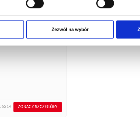
AW DLA DEKARZY TITAN’
ESS 6214
,19
€
netto
03
€
brutto
Zezwól na wybór
Z
 dla profesjonalnych dekarzy
 Express
:
6214
ZOBACZ SZCZEGÓŁY