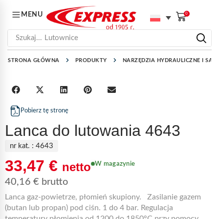
MENU
0
Szukaj...
Lutownice
STRONA GŁÓWNA
PRODUKTY
NARZĘDZIA HYDRAULICZNE I SAN
Pobierz tę stronę
Lanca do lutowania 4643
nr kat. :
4643
33,47
€
netto
W magazynie
40,16
€
brutto
Lanca gaz-powietrze, płomień skupiony. Zasilanie gazem
(butan lub propan) pod ciśn. 1 do 4 bar. Regulacja
temperatury płomienia od 1200 do 1850°C przy pomocy