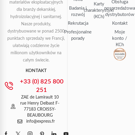
Obsługa
materiałów eksploatacyjnych
Karty
Badania i
posprzedażow
dla branży dekarskiej,
charakterystyki
rozwój
dystrybutorów
(KCh)
hydroizolacyjnej i sanitarnej.
Rekrutacja
Kontakt
Nasze produkty,
dystrybuowane w ponad 2500
Profesjonalne
Moje
porady
konto /
punktach sprzedaży we Francji,
KCh
ułatwiają codzienne życie
milionom użytkowników na
całym świecie.
KONTAKT
+33 (0) 825 800
251
ZAE de Lamirault 10
rue Henry Delbast F-
77183 CROISSY-
BEAUBOURG
info@express.fr