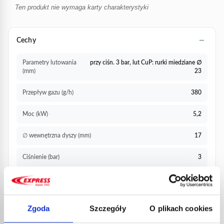
Ten produkt nie wymaga karty charakterystyki
Cechy
Parametry lutowania
przy ciśn. 3 bar, lut CuP: rurki miedziane ∅
(mm)
23
Przepływ gazu (g/h)
380
Moc (kW)
5,2
∅ wewnętrzna dyszy (mm)
17
Ciśnienie (bar)
3
Pokrewne
Rękojeści nr kat. 500 / 5600 / 600 / 602 / 605 /
produkty
606 / 615 / 615T
Zgoda
Szczegóły
O plikach cookies