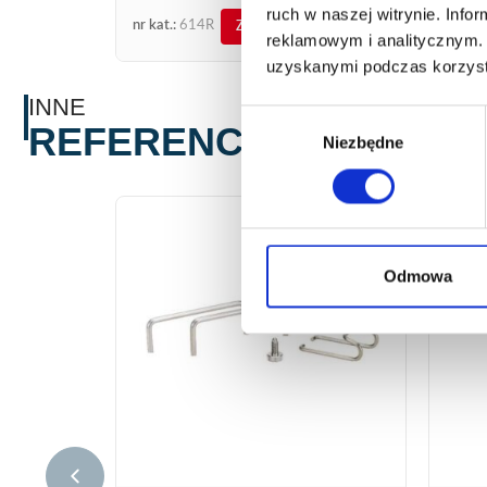
prędkościach, w tym przy bardzo niskim
ruch w naszej witrynie. Inf
nr kat.:
614R
ZOBACZ SZCZEGÓŁY
przepływie pilotowym. Palnik ten może
reklamowym i analitycznym. 
być używany wyłącznie...
uzyskanymi podczas korzysta
INNE
Wybór
REFERENCJE
Niezbędne
zgody
Odmowa