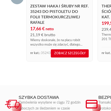
ZESTAW HAKA I ŚRUBY NR REF.
THE
35243 DO PISTOLETU DO
ŚCI
FOLII TERMOKURCZLIWEJ
KAT.
RAFALE
199
17,66
€
netto
239,
21,19
€
brutto
Thermo
201 Th
Wiemy doskonale, że na placu robót
kat. 2
wszystko może się zdarzyć, dlatego
niezas
włączyliśmy ten zestaw, nr ref. 35243,
i prec
nr kat.:
35243
nr kat.
ZOBACZ SZCZEGÓŁY
do naszego katalogu części zamiennych
Express sprzedawanych online....
SZYBKA DOSTAWA
BEZP
Zamówienia wysyłane w ciągu 72 godzin
Transakc
roboczych ze śledzeniem w czasie
protoko