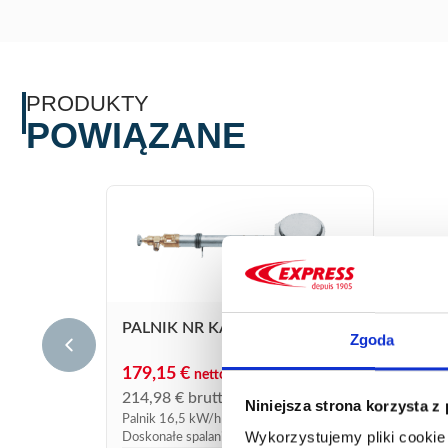
PRODUKTY
POWIĄZANE
PALNIK NR KAT 614R
Zgoda
179,15
€
netto
214,98
€
brutto
Niniejsza strona korzysta z
Palnik 16,5 kW/h przy ciśnieniu 1,5 bara.
Wykorzystujemy pliki cookie 
Doskonałe spalanie przy wszystkich