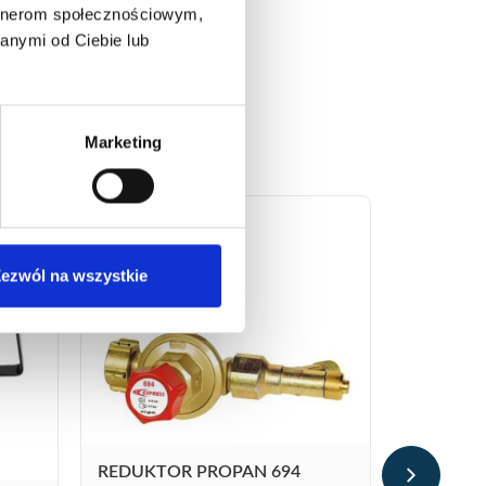
artnerom społecznościowym,
anymi od Ciebie lub
Marketing
ezwól na wszystkie
KLIPS Z
WCIĄGNI
REF. 35
REDUKTOR PROPAN 694