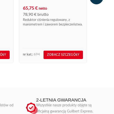
FOLII T
RAFALE
65,75
€
netto
14,43
€
n
78,90
€
brutto
17,32
€
br
Reduktor ciśnienia regulowany, z
manometrem i zaworem bezpieczeństwa.
Klips zapobi
nr ref. 351
niezbędnym 
pracownicy u
która może z
nr kat.:
694
nr kat.:
351
GÓŁY
ZOBACZ SZCZEGÓŁY
2-LETNIA GWARANCJA
listów od
Wszystkie nasze produkty objęte są
oficjalną gwarancją Guilbert Express.