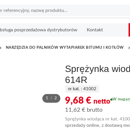
bsługa posprzedażowa dystrybutorów
Kontakt
NARZĘDZIA DO PALNIKÓW WYTAPIAREK BITUMU I KOTŁÓW
Sprężynka wiod
614R
nr kat. :
41002
9,68
€
1
/
2
W magazy
netto
11,62
€
brutto
Sprężynka wiodąca nr kat. 4100
sprzedaży online, z dostawą mo