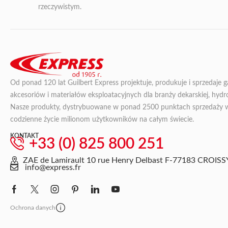
rzeczywistym.
Od ponad 120 lat Guilbert Express projektuje, produkuje i sprzedaje 
akcesoriów i materiałów eksploatacyjnych dla branży dekarskiej, hydroi
Nasze produkty, dystrybuowane w ponad 2500 punktach sprzedaży we 
codzienne życie milionom użytkowników na całym świecie.
KONTAKT
+33 (0) 825 800 251
ZAE de Lamirault 10 rue Henry Delbast F-77183 CRO
info@express.fr
Ochrona danych