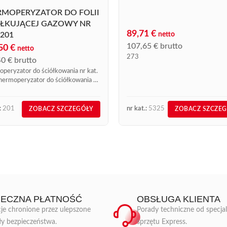
RMOPERYZATOR DO FOLII
ÓŁKUJĄCEJ GAZOWY NR
89,71
€
 201
netto
107,65
€
brutto
,50
€
netto
273
40
€
brutto
peryzator do ściółkowania nr kat.
ermoperyzator do ściółkowania nr
01 z gamy Express Farming jest
tąpionym narzędziem do szybkiego
yzyjnego wykonywania otworów...
:
201
nr kat.:
5325
ZOBACZ SZCZEGÓŁY
ZOBACZ SZCZE
IECZNA PŁATNOŚĆ
OBSŁUGA KLIENTA
je chronione przez ulepszone
Porady techniczne od specja
ły bezpieczeństwa.
sprzętu Express.