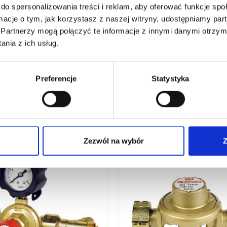
do spersonalizowania treści i reklam, aby oferować funkcje sp
70
€
89,12
€
netto
netto
ormacje o tym, jak korzystasz z naszej witryny, udostępniamy p
4
€
brutto
106,94
€
brutto
Partnerzy mogą połączyć te informacje z innymi danymi otrzym
ść do palników gazowych.
Rękojeść do palników dekarskich
nia z ich usług.
Titan'Express i Steel'Express.
:
602
nr kat.:
620
ZOBACZ SZCZEGÓŁY
ZOBACZ SZCZE
Preferencje
Statystyka
Zezwól na wybór
Z