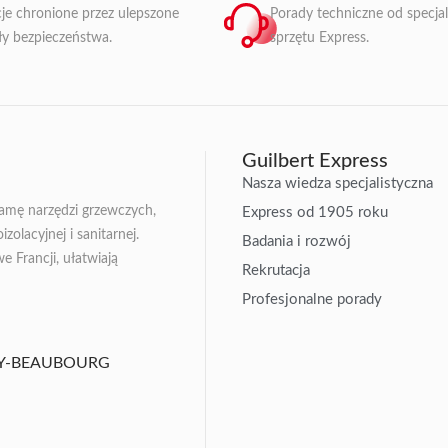
je chronione przez ulepszone
Porady techniczne od specja
ły bezpieczeństwa.
sprzętu Express.
Guilbert Express
Nasza wiedza specjalistyczna
gamę narzędzi grzewczych,
Express od 1905 roku
zolacyjnej i sanitarnej.
Badania i rozwój
Francji, ułatwiają
Rekrutacja
Profesjonalne porady
ISSY-BEAUBOURG