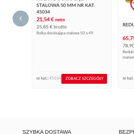
STALOWA 50 MM NR KAT.
45034
21,54
€
netto
RED
25,85
€
brutto
Rolka dociskająca stalowa 50 x 49
65,
78,9
Redukt
manom
nr kat.:
45034
nr kat.
ZOBACZ SZCZEGÓŁY
SZYBKA DOSTAWA
BEZP