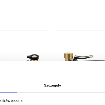
Szczegóły
JEŚĆ 602 DO PALNIKA
RĘKOJEŚĆ 620 DO PALNI
 plików cookie
OWEGO
GAZOWYCH