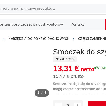
bsługa posprzedażowa dystrybutorów
Kontakt
NARZĘDZIA DO POKRYĆ DACHOWYCH
CZĘŚCI ZAMIENN
Smoczek do szy
nr kat. :
912
13,31
€
W mag
netto
15,97
€
brutto
Smoczek nadaje się do szybkiego
mogą zostać dostarczone do Cie
1
/
3