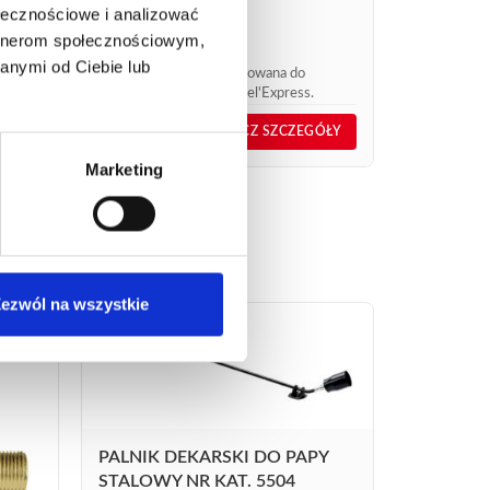
ołecznościowe i analizować
99,06
€
netto
artnerom społecznościowym,
118,87
€
brutto
anymi od Ciebie lub
Nowa rękojeść przystosowana do
palników dekarskich Steel'Express.
nr kat.:
640
nr kat.:
605
GÓŁY
ZOBACZ SZCZEGÓŁY
Marketing
ezwól na wszystkie
PALNIK DEKARSKI DO PAPY
STALOWY NR KAT. 5504