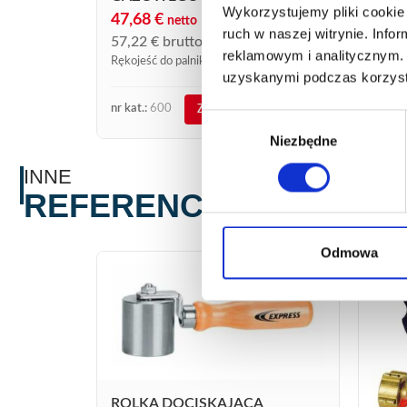
Wykorzystujemy pliki cookie 
47,68
€
70,
netto
ruch w naszej witrynie. Inf
57,22
€
brutto
84,8
reklamowym i analitycznym. 
Rękojeść do palników gazowych.
Rękoje
uzyskanymi podczas korzysta
nr kat.:
600
nr kat.
ZOBACZ SZCZEGÓŁY
Wybór
Niezbędne
zgody
INNE
REFERENCJE
Odmowa
ROLKA DOCISKAJĄCA