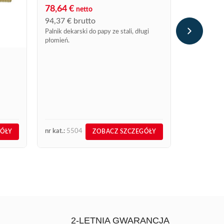
78,64
€
netto
LASKA D
94,37
€
brutto
NR KAT. 
Palnik dekarski do papy ze stali, długi
51,81
€
płomień.
n
62,17
€
br
Laska do roz
nr kat.:
5504
nr kat.:
327
GÓŁY
ZOBACZ SZCZEGÓŁY
2-LETNIA GWARANCJA