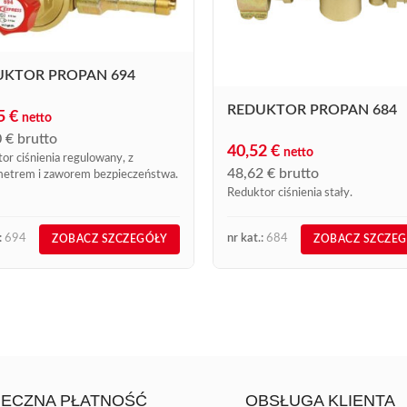
UKTOR PROPAN 694
REDUKTOR PROPAN 684
75
€
netto
0
€
brutto
40,52
€
netto
or ciśnienia regulowany, z
48,62
€
brutto
etrem i zaworem bezpieczeństwa.
Reduktor ciśnienia stały.
:
694
nr kat.:
684
ZOBACZ SZCZEGÓŁY
ZOBACZ SZCZE
IECZNA PŁATNOŚĆ
OBSŁUGA KLIENTA