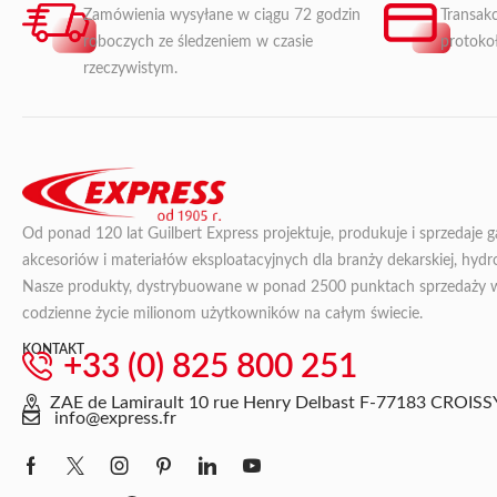
Zamówienia wysyłane w ciągu 72 godzin
Transakc
roboczych ze śledzeniem w czasie
protoko
rzeczywistym.
Od ponad 120 lat Guilbert Express projektuje, produkuje i sprzedaje 
akcesoriów i materiałów eksploatacyjnych dla branży dekarskiej, hydroi
Nasze produkty, dystrybuowane w ponad 2500 punktach sprzedaży we 
codzienne życie milionom użytkowników na całym świecie.
KONTAKT
+33 (0) 825 800 251
ZAE de Lamirault 10 rue Henry Delbast F-77183 CRO
info@express.fr