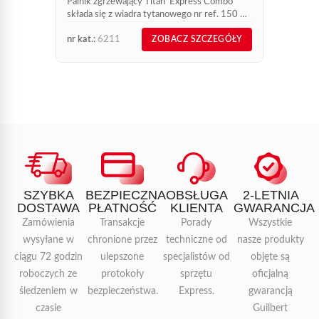
Palnik zgrzewający Titan’ Express Combo
składa się z wiadra tytanowego nr ref. 150 T
+ wiadra tytanowego 50 T, szyjki L600 +
nr kat.:
6211
nr kat.:
ZOBACZ SZCZEGÓŁY
szyjki L200, dwumateriałowego...
SZYBKA
BEZPIECZNA
OBSŁUGA
2-LETNIA
DOSTAWA
PŁATNOŚĆ
KLIENTA
GWARANCJA
Zamówienia
Transakcje
Porady
Wszystkie
wysyłane w
chronione przez
techniczne od
nasze produkty
ciągu 72 godzin
ulepszone
specjalistów od
objęte są
roboczych ze
protokoły
sprzętu
oficjalną
śledzeniem w
bezpieczeństwa.
Express.
gwarancją
czasie
Guilbert