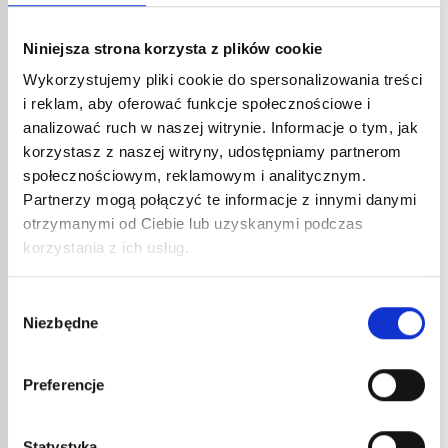
Niniejsza strona korzysta z plików cookie
Wykorzystujemy pliki cookie do spersonalizowania treści
i reklam, aby oferować funkcje społecznościowe i
analizować ruch w naszej witrynie. Informacje o tym, jak
korzystasz z naszej witryny, udostępniamy partnerom
społecznościowym, reklamowym i analitycznym.
Partnerzy mogą połączyć te informacje z innymi danymi
ZAPALNIK KAMIENNY NR KAT.
otrzymanymi od Ciebie lub uzyskanymi podczas
5460 DO PALNIKÓW
korzystania z ich usług.
11,47
€
netto
13,76
€
brutto
Ekspresowa zapalniczka kamienna do latarki i
Wybór
jej wkład z 5 kamieniami. Ten przedmiot jest
Niezbędne
zgody
sprzedawany online w opakowaniach po 2
nr kat.:
5460
ZOBACZ SZCZEGÓŁY
sztuki i może zostać zwrócony...
Preferencje
INNE
REFERENCJE
Statystyka