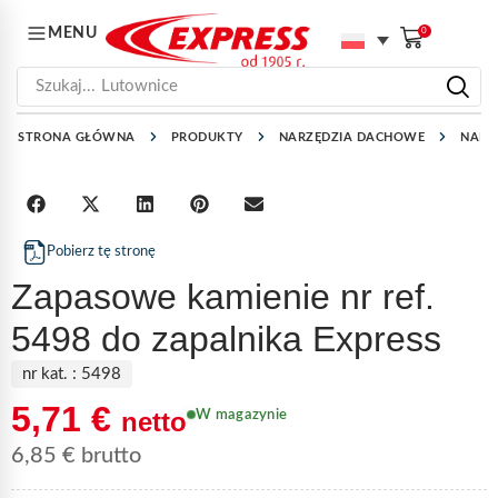
MENU
0
Szukaj...
Lutownice
STRONA GŁÓWNA
PRODUKTY
NARZĘDZIA DACHOWE
NARZ
Pobierz tę stronę
Zapasowe kamienie nr ref.
5498 do zapalnika Express
nr kat. :
5498
5,71
€
netto
W magazynie
6,85
€
brutto