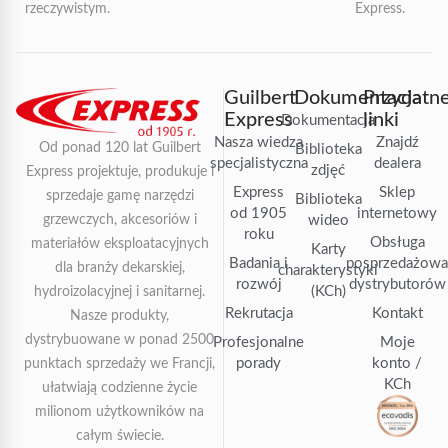
rzeczywistym.
Express.
Guilbert
Dokumentacja
Przydatn
Express
linki
Dokumentacja
Nasza wiedza
Znajdź
Od ponad 120 lat Guilbert
Biblioteka
specjalistyczna
dealera
zdjęć
Express projektuje, produkuje i
Express
Sklep
sprzedaje gamę narzędzi
Biblioteka
od 1905
internetowy
grzewczych, akcesoriów i
wideo
roku
Obsługa
materiałów eksploatacyjnych
Karty
Badania i
posprzedażow
dla branży dekarskiej,
charakterystyki
rozwój
dystrybutorów
(KCh)
hydroizolacyjnej i sanitarnej.
Rekrutacja
Kontakt
Nasze produkty,
dystrybuowane w ponad 2500
Profesjonalne
Moje
porady
konto /
punktach sprzedaży we Francji,
KCh
ułatwiają codzienne życie
milionom użytkowników na
całym świecie.