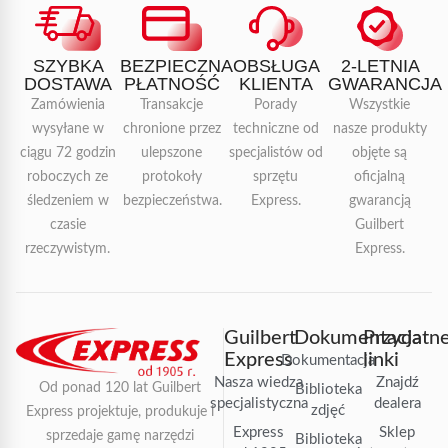
SZYBKA
BEZPIECZNA
OBSŁUGA
2-LETNIA
DOSTAWA
PŁATNOŚĆ
KLIENTA
GWARANCJA
Zamówienia
Transakcje
Porady
Wszystkie
wysyłane w
chronione przez
techniczne od
nasze produkty
ciągu 72 godzin
ulepszone
specjalistów od
objęte są
roboczych ze
protokoły
sprzętu
oficjalną
śledzeniem w
bezpieczeństwa.
Express.
gwarancją
czasie
Guilbert
rzeczywistym.
Express.
Guilbert
Dokumentacja
Przydatn
Express
linki
Dokumentacja
Nasza wiedza
Znajdź
Od ponad 120 lat Guilbert
Biblioteka
specjalistyczna
dealera
zdjęć
Express projektuje, produkuje i
Express
Sklep
sprzedaje gamę narzędzi
Biblioteka