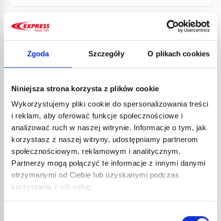
PRODUKTY
POWIĄZANE
Zgoda
Szczegóły
O plikach cookies
Niniejsza strona korzysta z plików cookie
Wykorzystujemy pliki cookie do spersonalizowania treści
i reklam, aby oferować funkcje społecznościowe i
analizować ruch w naszej witrynie. Informacje o tym, jak
korzystasz z naszej witryny, udostępniamy partnerom
społecznościowym, reklamowym i analitycznym.
Partnerzy mogą połączyć te informacje z innymi danymi
LUTO
otrzymanymi od Ciebie lub uzyskanymi podczas
NR KA
korzystania z ich usług.
103,
124,
Opaten
Wybór
LUTOWNICA ELEKTRYCZNA HRT
lutown