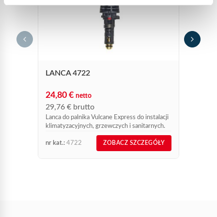
GROT
ELEK
16,3
19,5
Grot do
LANCA 4722
24,80
€
netto
29,76
€
brutto
Lanca do palnika Vulcane Express do instalacji
klimatyzacyjnych, grzewczych i sanitarnych.
nr kat.:
4722
nr kat.:
ZOBACZ SZCZEGÓŁY