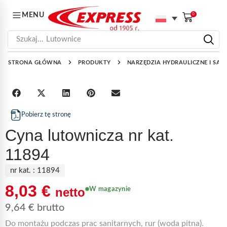
MENU
0
Szukaj...
Lutownice
STRONA GŁÓWNA
PRODUKTY
NARZĘDZIA HYDRAULICZNE I SAN
Pobierz tę stronę
Cyna lutownicza nr kat.
11894
nr kat. :
11894
8,03
€
netto
W magazynie
9,64
€
brutto
Do montażu podczas prac sanitarnych, rur (woda pitna).