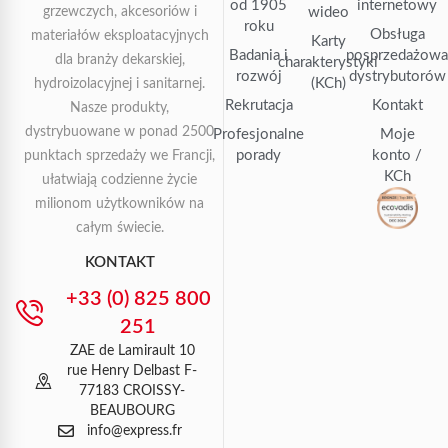
od 1905
internetowy
grzewczych, akcesoriów i
wideo
roku
Obsługa
materiałów eksploatacyjnych
Karty
Badania i
posprzedażow
dla branży dekarskiej,
charakterystyki
rozwój
dystrybutorów
(KCh)
hydroizolacyjnej i sanitarnej.
Rekrutacja
Kontakt
Nasze produkty,
dystrybuowane w ponad 2500
Profesjonalne
Moje
porady
konto /
punktach sprzedaży we Francji,
KCh
ułatwiają codzienne życie
milionom użytkowników na
całym świecie.
KONTAKT
+33 (0) 825 800
251
ZAE de Lamirault 10
rue Henry Delbast F-
77183 CROISSY-
BEAUBOURG
info@express.fr