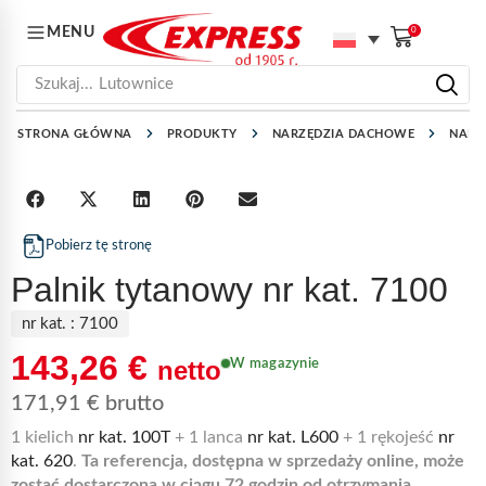
MENU
0
Szukaj...
Lutownice
STRONA GŁÓWNA
PRODUKTY
NARZĘDZIA DACHOWE
NARZ
Pobierz tę stronę
Palnik tytanowy nr kat. 7100
nr kat. :
7100
143,26
€
netto
W magazynie
171,91
€
brutto
1 kielich
nr kat. 100T
+ 1 lanca
nr kat. L600
+ 1 rękojeść
nr
kat. 620
.
Ta referencja, dostępna w sprzedaży online, może
zostać dostarczona w ciągu 72 godzin od otrzymania