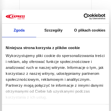
Zgoda
Szczegóły
O plikach cookies
LANC
DEKA
40,2
Niniejsza strona korzysta z plików cookie
48,3
Wykorzystujemy pliki cookie do spersonalizowania treści
Nowość
i reklam, aby oferować funkcje społecznościowe i
dopasow
analizować ruch w naszej witrynie. Informacje o tym, jak
specyfi
LASKA DO ROZWIJANIA PAPY NR
korzystasz z naszej witryny, udostępniamy partnerom
KAT. 32708
społecznościowym, reklamowym i analitycznym.
51,81
€
netto
Partnerzy mogą połączyć te informacje z innymi danymi
62,17
€
brutto
otrzymanymi od Ciebie lub uzyskanymi podczas
Laska do rozwijania papy
korzystania z ich usług.
nr kat.:
32708
nr kat.:
ZOBACZ SZCZEGÓŁY
Wybór