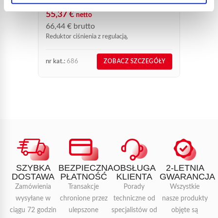
55,37
€
netto
66,44
€
brutto
Reduktor ciśnienia z regulacją,
nr kat.:
686
nr kat.:
ZOBACZ SZCZEGÓŁY
SZYBKA
BEZPIECZNA
OBSŁUGA
2-LETNIA
DOSTAWA
PŁATNOŚĆ
KLIENTA
GWARANCJA
Zamówienia
Transakcje
Porady
Wszystkie
wysyłane w
chronione przez
techniczne od
nasze produkty
ciągu 72 godzin
ulepszone
specjalistów od
objęte są