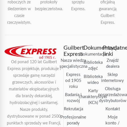
roboczych ze
protokoły
sprzętu
oficjalną
śledzeniem w
bezpieczeństwa.
Express.
gwarancją
czasie
Guilbert
rzeczywistym.
Express.
Guilbert
Dokumentacja
Przydatn
Express
linki
Dokumentacja
Nasza wiedza
Znajdź
Od ponad 120 lat Guilbert
Biblioteka
specjalistyczna
dealera
zdjęć
Express projektuje, produkuje i
Express
Sklep
sprzedaje gamę narzędzi
Biblioteka
od 1905
internetowy
grzewczych, akcesoriów i
wideo
roku
Obsługa
materiałów eksploatacyjnych
Karty
Badania i
posprzedażow
dla branży dekarskiej,
charakterystyki
rozwój
dystrybutorów
(KCh)
hydroizolacyjnej i sanitarnej.
Rekrutacja
Kontakt
Nasze produkty,
dystrybuowane w ponad 2500
Profesjonalne
Moje
porady
konto /
punktach sprzedaży we Francji,