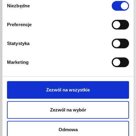
Niezbędne
zgody
INNE
REFERENCJE
Preferencje
Statystyka
Marketing
Zezwól na wszystkie
RĘKO
EXPR
Zezwól na wybór
99,0
118,
Nowa r
Odmowa
REDUKTOR PROPAN 686
dekarsk