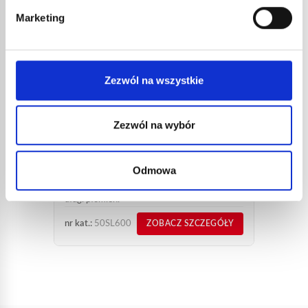
Marketing
Zezwól na wszystkie
PALNIK DO PAPY DEKARSKIEJ
STAINLESS STEEL’ EXPRESS
Zezwól na wybór
50SL600
89,73
€
netto
Odmowa
107,68
€
brutto
Palnik do papy dekarskiej ze stali nierdzewnej,
długi płomień.
nr kat.:
50SL600
ZOBACZ SZCZEGÓŁY