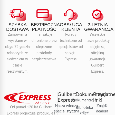
SZYBKA
BEZPIECZNA
OBSŁUGA
2-LETNIA
DOSTAWA
PŁATNOŚĆ
KLIENTA
GWARANCJA
Zamówienia
Transakcje
Porady
Wszystkie
wysyłane w
chronione przez
techniczne od
nasze produkty
ciągu 72 godzin
ulepszone
specjalistów od
objęte są
roboczych ze
protokoły
sprzętu
oficjalną
śledzeniem w
bezpieczeństwa.
Express.
gwarancją
czasie
Guilbert
rzeczywistym.
Express.
Guilbert
Dokumentacja
Przydatn
Express
linki
Dokumentacja
Nasza wiedza
Znajdź
Od ponad 120 lat Guilbert
Biblioteka
specjalistyczna
dealera
zdjęć
Express projektuje, produkuje i