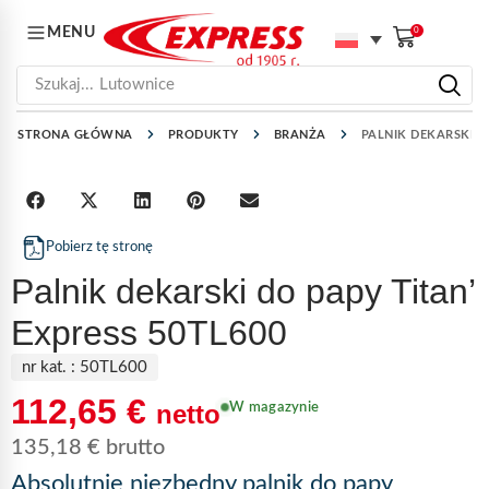
MENU
0
Szukaj...
Lutownice
STRONA GŁÓWNA
PRODUKTY
BRANŻA
PALNIK DEKARSKI D
Pobierz tę stronę
Palnik dekarski do papy Titan’
Express 50TL600
nr kat. :
50TL600
112,65
€
netto
W magazynie
135,18
€
brutto
Absolutnie niezbędny palnik do papy