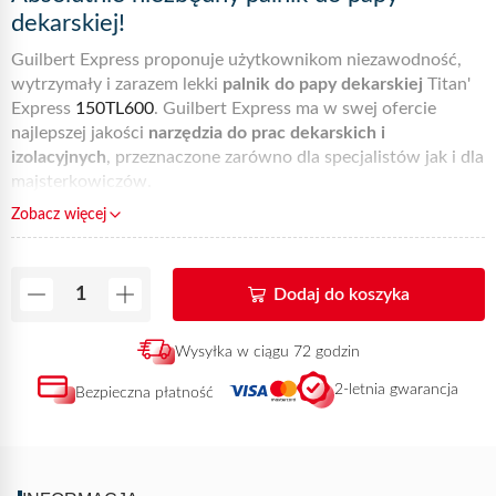
dekarskiej!
Guilbert Express proponuje użytkownikom niezawodność,
wytrzymały i zarazem lekki
palnik do papy dekarskiej
Titan'
Express
150TL600
. Guilbert Express ma w swej ofercie
najlepszej jakości
narzędzia do prac dekarskich i
izolacyjnych
, przeznaczone zarówno dla specjalistów jak i dla
majsterkowiczów.
Palnik dekarski do papy marki Express to
Zobacz więcej
gwarantowana jakość!
Mocny i wytrzymały
palnik dekarski
Titan’ Express w pełni
Dodaj do koszyka
odpowiada oczekiwaniom użytkowników. Zestaw składa się
z
kielicha nr kat.50T
i lancy nr
kat. L600
.
Palnik dekarski
Titan’ Express jest niezwykle lekki i wydajny, niezastąpiony w
Wysyłka w ciągu 72 godzin
swojej kategorii! Jakość palników Guilbert Express jest
2-letnia gwarancja
Bezpieczna płatność
wynikiem stu lat doświadczenia w dziedzinie produkcji
narzędzi do spawania i zgrzewania.
Zapraszamy do zakupu
praktycznych i skutecznych narzędzi, po przystępnych
cenach! Pełny wybór naszych produktów jest dostępny u
stałych dystrybutorów Express, a więc - do zobaczenia!
Ta