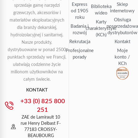
Express
Sklep
sprzedaje gamę narzędzi
Biblioteka
od 1905
internetowy
grzewczych, akcesoriów i
wideo
roku
Obsługa
materiałów eksploatacyjnych
Karty
Badania i
posprzedażow
dla branży dekarskiej,
charakterystyki
rozwój
dystrybutorów
(KCh)
hydroizolacyjnej i sanitarnej.
Rekrutacja
Kontakt
Nasze produkty,
dystrybuowane w ponad 2500
Profesjonalne
Moje
porady
konto /
punktach sprzedaży we Francji,
KCh
ułatwiają codzienne życie
milionom użytkowników na
całym świecie.
KONTAKT
+33 (0) 825 800
251
ZAE de Lamirault 10
rue Henry Delbast F-
77183 CROISSY-
BEAUBOURG