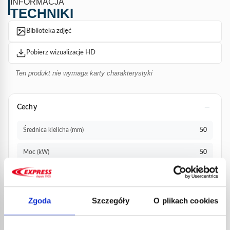
INFORMACJA
TECHNIKI
referencja, dostępna w sprzedaży online, może zostać
dostarczona do domu w ciągu 72 godzin od otrzymania
Biblioteka zdjęć
płatności.
Pobierz wizualizacje HD
Ten produkt nie wymaga karty charakterystyki
Cechy
Średnica kielicha (mm)
50
Moc (kW)
50
Długość lancy (mm)
600
Pokrewne
nr kat. 620 / 640 / 620CR / 640CR / 963-10 / 963-
Zgoda
Szczegóły
O plikach cookies
produkty
20S / /963/20SP / 684 / 686