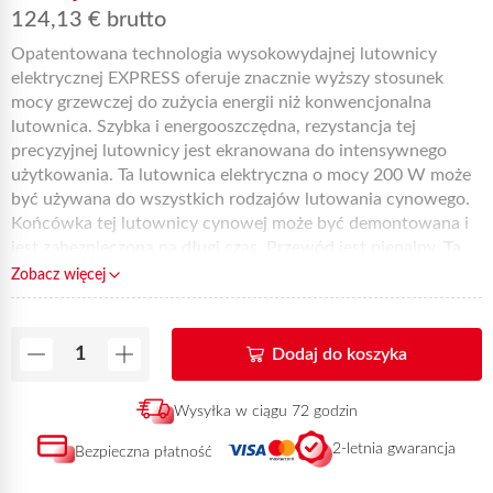
124,13
€
brutto
Opatentowana technologia wysokowydajnej lutownicy
elektrycznej EXPRESS oferuje znacznie wyższy stosunek
mocy grzewczej do zużycia energii niż konwencjonalna
lutownica. Szybka i energooszczędna, rezystancja tej
precyzyjnej lutownicy jest ekranowana do intensywnego
użytkowania. Ta lutownica elektryczna o mocy 200 W może
być używana do wszystkich rodzajów lutowania cynowego.
Końcówka tej lutownicy cynowej może być demontowana i
jest zabezpieczona na długi czas. Przewód jest niepalny.
Ta
referencja może zostać zwrócona w ciągu 72 godzin od
Zobacz więcej
otrzymania płatności, pod warunkiem, że płatność dotrze do
zamówienia D+0 przed godziną 4pm.
Dodaj do koszyka
Wysyłka w ciągu 72 godzin
2-letnia gwarancja
Bezpieczna płatność