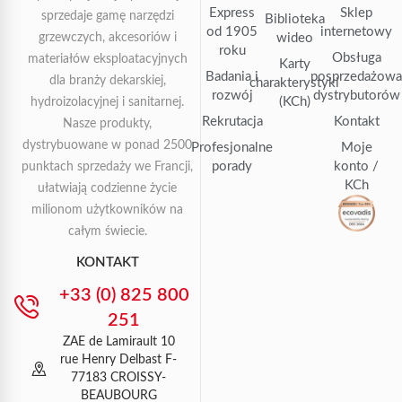
Express
Sklep
sprzedaje gamę narzędzi
Biblioteka
od 1905
internetowy
grzewczych, akcesoriów i
wideo
roku
Obsługa
materiałów eksploatacyjnych
Karty
Badania i
posprzedażow
dla branży dekarskiej,
charakterystyki
rozwój
dystrybutorów
(KCh)
hydroizolacyjnej i sanitarnej.
Rekrutacja
Kontakt
Nasze produkty,
dystrybuowane w ponad 2500
Profesjonalne
Moje
porady
konto /
punktach sprzedaży we Francji,
KCh
ułatwiają codzienne życie
milionom użytkowników na
całym świecie.
KONTAKT
+33 (0) 825 800
251
ZAE de Lamirault 10
rue Henry Delbast F-
77183 CROISSY-
BEAUBOURG