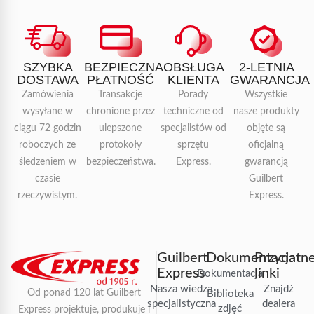
SZYBKA
BEZPIECZNA
OBSŁUGA
2-LETNIA
DOSTAWA
PŁATNOŚĆ
KLIENTA
GWARANCJA
Zamówienia
Transakcje
Porady
Wszystkie
wysyłane w
chronione przez
techniczne od
nasze produkty
ciągu 72 godzin
ulepszone
specjalistów od
objęte są
roboczych ze
protokoły
sprzętu
oficjalną
śledzeniem w
bezpieczeństwa.
Express.
gwarancją
czasie
Guilbert
rzeczywistym.
Express.
Guilbert
Dokumentacja
Przydatn
Express
linki
Dokumentacja
Nasza wiedza
Znajdź
Od ponad 120 lat Guilbert
Biblioteka
specjalistyczna
dealera
zdjęć
Express projektuje, produkuje i