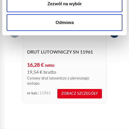
PALN
Zezwól na wybór
310,
372,
Odmowa
Palnik 
spalani
przy ba
Ten pal
pomocą.
DRUT LUTOWNICZY SN 11961
16,28
€
netto
19,54
€
brutto
Cynowy drut lutowniczy z pierwszego
wytopu
nr kat.:
11961
nr kat.:
ZOBACZ SZCZEGÓŁY