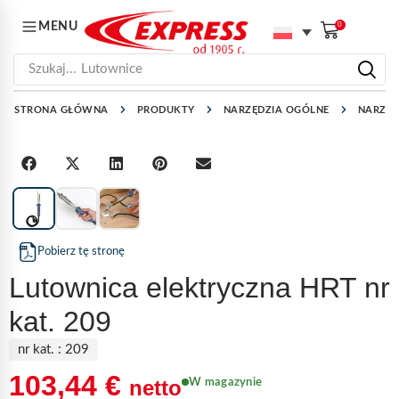
MENU
0
Szukaj...
Lutownice
STRONA GŁÓWNA
PRODUKTY
NARZĘDZIA OGÓLNE
NARZĘD
1
/
3
Pobierz tę stronę
Lutownica elektryczna HRT nr
kat. 209
nr kat. :
209
103,44
€
netto
W magazynie