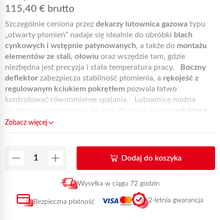
115,40
€
brutto
Szczególnie ceniona przez
dekarzy lutownica gazowa
typu
„otwarty płomień” nadaje się idealnie do obróbki
blach
cynkowych i wstępnie patynowanych
, a także do
montażu
elementów ze stali, ołowiu
oraz wszędzie tam, gdzie
niezbędna jest precyzja i stała temperatura pracy.
Boczny
deflektor
zabezpiecza stabilność płomienia, a
rękojeść z
regulowanym kciukiem pokrętłem
pozwala łatwo
kontrolować równomierne spalania. Lutownicę można
podłączyć bezpośrednio do gazu (butan) lub użyć
reduktora
Express 2 bar typu 682
(propan). Produkt charakteryzuje się
Zobacz więcej
doskonałą jakością w stosunku do ceny, dzięki czemu cieszy
się uznaniem użytkowników, dla których niezawodność,
prostota obsługi, wytrzymałość i cena to podstawowe
Dodaj do koszyka
kryteria wyboru.
Lutownica dekarska nr kat. 330-3
jest do
nabycia u stałych dystrybutorów marki Express.
Wysyłka w ciągu 72 godzin
2-letnia gwarancja
Bezpieczna płatność