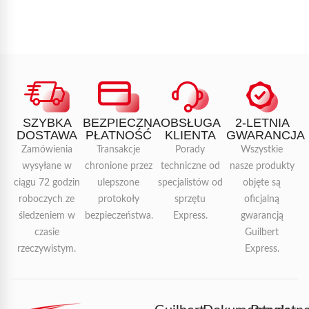
SZYBKA
BEZPIECZNA
OBSŁUGA
2-LETNIA
DOSTAWA
PŁATNOŚĆ
KLIENTA
GWARANCJA
Zamówienia
Transakcje
Porady
Wszystkie
wysyłane w
chronione przez
techniczne od
nasze produkty
ciągu 72 godzin
ulepszone
specjalistów od
objęte są
roboczych ze
protokoły
sprzętu
oficjalną
śledzeniem w
bezpieczeństwa.
Express.
gwarancją
czasie
Guilbert
rzeczywistym.
Express.