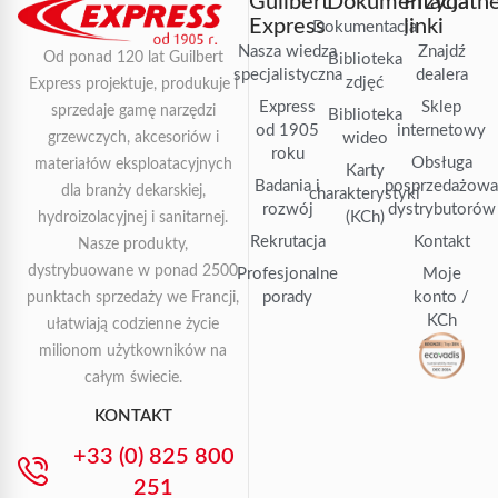
Guilbert
Dokumentacja
Przydatn
Express
linki
Dokumentacja
Nasza wiedza
Znajdź
Od ponad 120 lat Guilbert
Biblioteka
specjalistyczna
dealera
zdjęć
Express projektuje, produkuje i
Express
Sklep
sprzedaje gamę narzędzi
Biblioteka
od 1905
internetowy
grzewczych, akcesoriów i
wideo
roku
Obsługa
materiałów eksploatacyjnych
Karty
Badania i
posprzedażow
dla branży dekarskiej,
charakterystyki
rozwój
dystrybutorów
(KCh)
hydroizolacyjnej i sanitarnej.
Rekrutacja
Kontakt
Nasze produkty,
dystrybuowane w ponad 2500
Profesjonalne
Moje
porady
konto /
punktach sprzedaży we Francji,
KCh
ułatwiają codzienne życie
milionom użytkowników na
całym świecie.
KONTAKT
+33 (0) 825 800
251