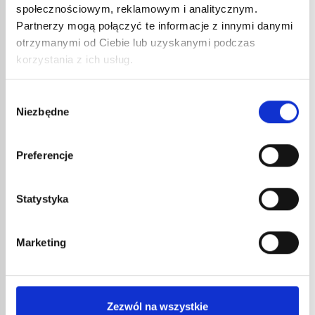
społecznościowym, reklamowym i analitycznym.
Partnerzy mogą połączyć te informacje z innymi danymi
otrzymanymi od Ciebie lub uzyskanymi podczas
WĄŻ 
korzystania z ich usług.
REDUKTOR PROPAN 682
45,9
34,99
€
netto
Wybór
55,0
41,99
€
brutto
Niezbędne
zgody
Wąż gu
Reduktor ciśnienia
gwint.
Preferencje
nr kat.:
682
nr kat.:
ZOBACZ SZCZEGÓŁY
Statystyka
INNE
REFERENCJE
Marketing
Tylko dla dystrybutorów
Zezwól na wszystkie