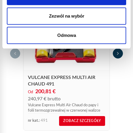
Zezwól na wybór
Odmowa
ZEST
GAZO
96,2
115,
Zestaw 
(przed 
HP: 0,
VULCANE EXPRESS MULTI AIR
naszej s
CHAUD 491
200,81 €
Od
240,97 € brutto
Vulcane Express Multi Air Chaud do papy i
folii termozgrzewalnej w czerwonej walizce
nr kat.:
491
nr kat.:
ZOBACZ SZCZEGÓŁY