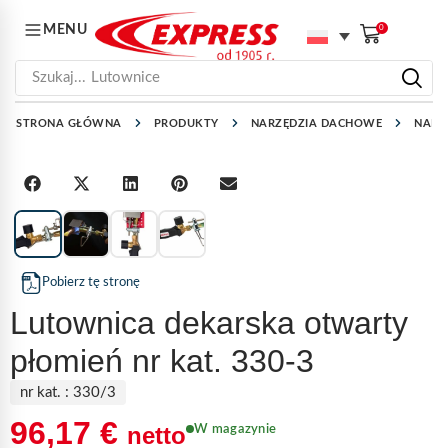
MENU
0
Szukaj...
Lutownice
STRONA GŁÓWNA
PRODUKTY
NARZĘDZIA DACHOWE
NARZ
1
/
4
Pobierz tę stronę
Lutownica dekarska otwarty
płomień nr kat. 330-3
nr kat. :
330/3
96,17
€
netto
W magazynie