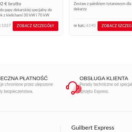
02
€
brutto
Zestaw z palnikiem tytanowym dla
dekarzy
 do papy dekarskiej specjalny do
k z kielichami 30 kW i 70 kW
:
1027
nr kat.:
6140
ZOBACZ SZCZEGÓŁY
ZOBACZ SZCZE
IECZNA PŁATNOŚĆ
OBSŁUGA KLIENTA
je chronione przez ulepszone
Porady techniczne od specja
ły bezpieczeństwa.
sprzętu Express.
Guilbert Express