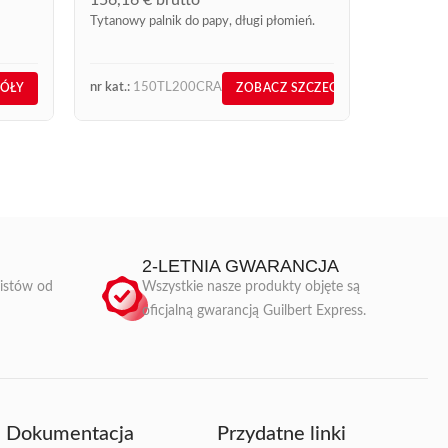
Tytanowy palnik do papy, długi płomień.
nr kat.:
150TL200CRA
nr kat.:
49
GÓŁY
ZOBACZ SZCZEGÓŁY
2-LETNIA GWARANCJA
listów od
Wszystkie nasze produkty objęte są
oficjalną gwarancją Guilbert Express.
Dokumentacja
Przydatne linki