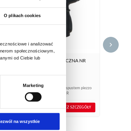
NR
O plikach cookies
ika
ołecznościowe i analizować
artnerom społecznościowym,
anymi od Ciebie lub
RĘKOJEŚĆ BEZPIECZNA NR
KAT. 660
97,30
€
netto
116,76
€
brutto
Marketing
Rękojeść bezpieczna ze spustem piezzo
do gamy Raptor i Titane R
nr kat.:
660
GÓŁY
ZOBACZ SZCZEGÓŁY
ezwól na wszystkie