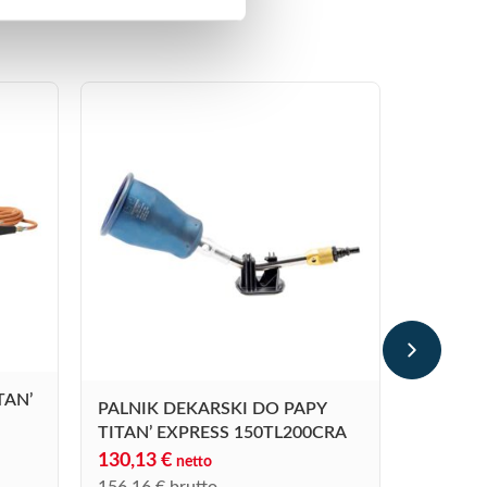
VULCAN
AIR CH
199,
Od
239,47 €
TAN’
PALNIK DEKARSKI DO PAPY
Vulcane No
termozgrze
TITAN’ EXPRESS 150TL200CRA
130,13
€
netto
156,16
€
brutto