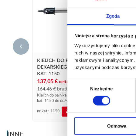
KIEL
Zgoda
KAT.
94,
113,
Niniejsza strona korzysta z
Kielic
Wykorzystujemy pliki cookie 
kW
ruch w naszej witrynie. Inf
reklamowym i analitycznym. 
KIELICH DO PALNIKA
DEKARSKIEGO RAPTOR NR
uzyskanymi podczas korzysta
KAT. 1150
Wybór
137,05
€
netto
Niezbędne
zgody
164,46
€
brutto
Kielich do palnika dekarskiego Raptor nr
kat. 1150 do dużych powierzchni
nr kat.:
1150
nr kat.
ZOBACZ SZCZEGÓŁY
Odmowa
INNE