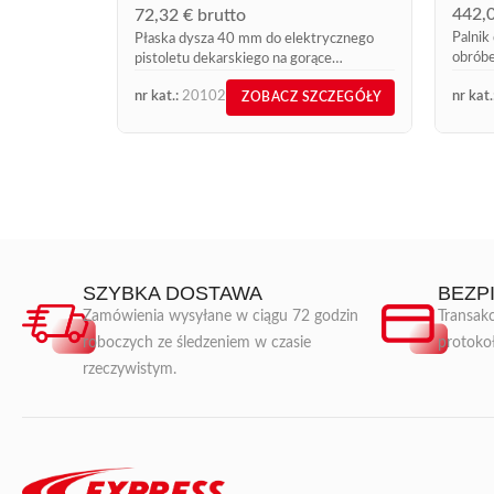
442,
72,32
€
brutto
Palnik
Płaska dysza 40 mm do elektrycznego
obróbe
pistoletu dekarskiego na gorące
powietrze
nr kat.:
20102
nr kat.
ZOBACZ SZCZEGÓŁY
SZYBKA DOSTAWA
BEZP
Zamówienia wysyłane w ciągu 72 godzin
Transakc
roboczych ze śledzeniem w czasie
protoko
rzeczywistym.