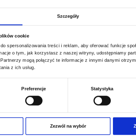
KIELICH RAPTOR 70 KW 
ICH RAPTOR 30 KW NR
KAT. 1070
Szczegóły
 1030
94,03
€
netto
17
€
netto
112,84
€
brutto
00
€
brutto
Kielich 70 kW nr kat. 1070 do paln
 plików cookie
h do palnika dekarskiego Raptor 30
dekarskiego Raptor.
do spersonalizowania treści i reklam, aby oferować funkcje sp
ormacje o tym, jak korzystasz z naszej witryny, udostępniamy p
Partnerzy mogą połączyć te informacje z innymi danymi otrzym
nia z ich usług.
Preferencje
Statystyka
:
1030
nr kat.:
1070
ZOBACZ SZCZEGÓŁY
ZOBACZ SZCZE
Zezwól na wybór
Z