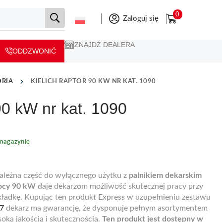
0
Zaloguj się
ZNAJDŹ DEALERA
ODDZWONIĆ
ORIA
KIELICH RAPTOR 90 KW NR KAT. 1090
90 kW nr kat. 1090
magazynie
ależna część do wyłącznego użytku z
palnikiem dekarskim
mocy 90 kW
daje dekarzom możliwość skutecznej pracy przy
ładkę. Kupując ten produkt Express w uzupełnieniu zestawu
27
dekarz ma gwarancję, że dysponuje pełnym asortymentem
oką jakością i skutecznością.
Ten produkt jest dostępny w