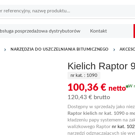
bsługa posprzedażowa dystrybutorów
Kontakt
NARZĘDZIA DO USZCZELNIANIA BITUMICZNEGO
AKCES
Kielich Raptor 
nr kat. :
1090
100,36
€
W 
netto
120,43
€
brutto
Dostępny w sprzedaży jako niez
Raptor kielich nr kat. 1090 o 
kładzeniu papy systemem na zak
walizkowego Raptor
nr kat. 10
narzędzi odznaczających się wys