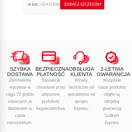
nr kat.:
GE41CEB3
nr kat.:
ZOBACZ SZCZEGÓŁY
dwóch identycznych lub różnych części
metalowych za pomocą mosiężnego spoiwa...
SZYBKA
BEZPIECZNA
OBSŁUGA
2-LETNIA
DOSTAWA
PŁATNOŚĆ
KLIENTA
GWARANCJA
Zamówienia
Transakcje
Porady
Wszystkie
wysyłane w
chronione przez
techniczne od
nasze produkty
ciągu 72 godzin
ulepszone
specjalistów od
objęte są
roboczych ze
protokoły
sprzętu
oficjalną
śledzeniem w
bezpieczeństwa.
Express.
gwarancją
czasie
Guilbert
rzeczywistym.
Express.