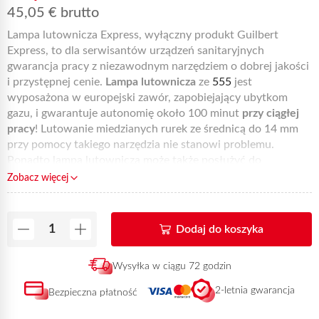
45,05
€
brutto
Lampa lutownicza Express, wyłączny produkt Guilbert
Express, to dla serwisantów urządzeń sanitaryjnych
gwarancja pracy z niezawodnym narzędziem o dobrej jakości
i przystępnej cenie.
Lampa lutownicza
ze
555
jest
wyposażona w europejski zawór, zapobiejający ubytkom
gazu, i gwarantuje autonomię około 100 minut
przy ciągłej
pracy
! Lutowanie miedzianych rurek ze średnicą do 14 mm
przy pomocy takiego narzędzia nie stanowi problemu.
Ponadto lampa lutownicza może także posłużyć do
odrdzewiania metalowych części, rozpalania grilla, ogniska
Zobacz więcej
itp.
Lutownicza lampa gazowa
nr kat. 342 jest niezastąpiona
do przeprowadzania bieżących napraw i instalacji.
Wmontowany stabilizujący podnóżek
lampy lutownicze
j 342
Dodaj do koszyka
zapewnia serwisantom wygodną i bezpieczną pracę. Należy
zauważyć, że dzięki nowemu opakowaniu kartonowemu,
Wysyłka w ciągu 72 godzin
które w całości nadaje się do recyklingu,
zaoszczędzono
prawie 1000 ton tworzywa sztucznego.
Ta referencja może
2-letnia gwarancja
Bezpieczna płatność
zostać dostarczona w ciągu 72 godzin od otrzymania
płatności.