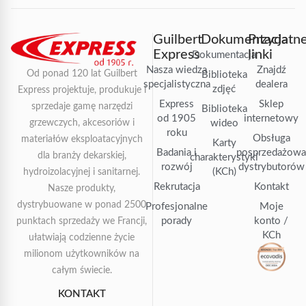
Guilbert
Dokumentacja
Przydatn
Express
linki
Dokumentacja
Nasza wiedza
Znajdź
Od ponad 120 lat Guilbert
Biblioteka
specjalistyczna
dealera
zdjęć
Express projektuje, produkuje i
Express
Sklep
sprzedaje gamę narzędzi
Biblioteka
od 1905
internetowy
grzewczych, akcesoriów i
wideo
roku
Obsługa
materiałów eksploatacyjnych
Karty
Badania i
posprzedażow
dla branży dekarskiej,
charakterystyki
rozwój
dystrybutorów
(KCh)
hydroizolacyjnej i sanitarnej.
Rekrutacja
Kontakt
Nasze produkty,
dystrybuowane w ponad 2500
Profesjonalne
Moje
porady
konto /
punktach sprzedaży we Francji,
KCh
ułatwiają codzienne życie
milionom użytkowników na
całym świecie.
KONTAKT