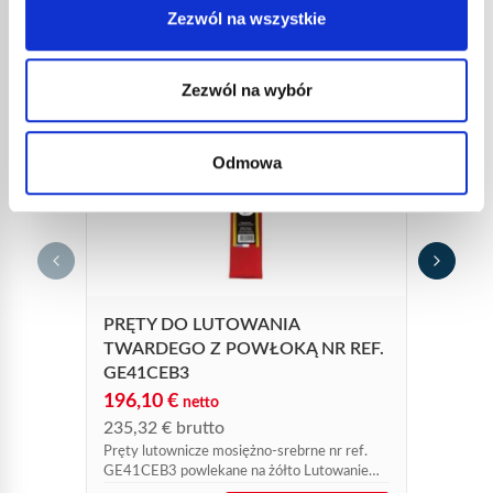
Zezwól na wszystkie
Zezwól na wybór
Odmowa
PALN
35,0
42,1
Palnik
PRĘTY DO LUTOWANIA
użytku
TWARDEGO Z POWŁOKĄ NR REF.
GE41CEB3
196,10
€
netto
235,32
€
brutto
Pręty lutownicze mosiężno-srebrne nr ref.
GE41CEB3 powlekane na żółto Lutowanie
specjalne! Lutowanie polega na łączeniu