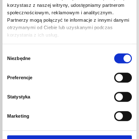
korzystasz z naszej witryny, udostępniamy partnerom
społecznościowym, reklamowym i analitycznym.
Partnerzy mogą połączyć te informacje z innymi danymi
otrzymanymi od Ciebie lub uzyskanymi podczas
korzystania z ich usług.
ZASOBNIK GAZU 555
Wybór
Niezbędne
10,03
€
zgody
netto
12,04
€
brutto
Zasobnik gazu butan / propan 340g. Bardziej
Preferencje
wydajny od zwykłego zasobnika na butan,
zasobnik gazu butan / propan przeznaczony
nr kat.:
555
ZOBACZ SZCZEGÓŁY
jest do lamp lutowniczych nr kat....
Statystyka
INNE
Marketing
REFERENCJE