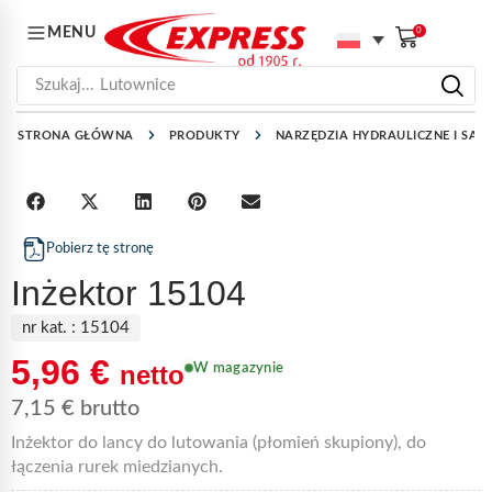
MENU
0
Szukaj...
Lutownice
STRONA GŁÓWNA
PRODUKTY
NARZĘDZIA HYDRAULICZNE I SAN
Pobierz tę stronę
Inżektor 15104
nr kat. :
15104
5,96
€
netto
W magazynie
7,15
€
brutto
Inżektor do lancy do lutowania (płomień skupiony), do
łączenia rurek miedzianych.