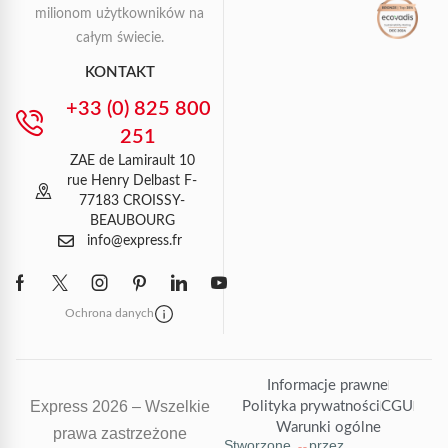
milionom użytkowników na
całym świecie.
KONTAKT
+33 (0) 825 800
251
ZAE de Lamirault 10
rue Henry Delbast F-
77183 CROISSY-
BEAUBOURG
info@express.fr
Ochrona danych
Informacje prawne
Express 2026 – Wszelkie
Polityka prywatności
CGU
Warunki ogólne
prawa zastrzeżone
Stworzone
przez