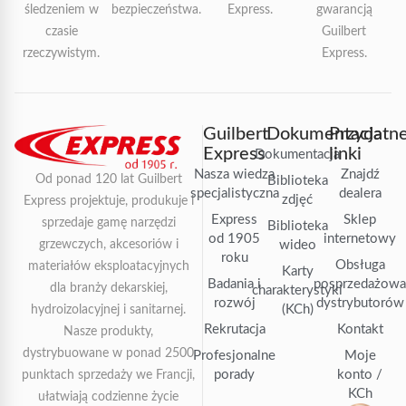
śledzeniem w
bezpieczeństwa.
Express.
gwarancją
czasie
Guilbert
rzeczywistym.
Express.
Guilbert
Dokumentacja
Przydatn
Express
linki
Dokumentacja
Nasza wiedza
Znajdź
Od ponad 120 lat Guilbert
Biblioteka
specjalistyczna
dealera
zdjęć
Express projektuje, produkuje i
Express
Sklep
sprzedaje gamę narzędzi
Biblioteka
od 1905
internetowy
grzewczych, akcesoriów i
wideo
roku
Obsługa
materiałów eksploatacyjnych
Karty
Badania i
posprzedażow
dla branży dekarskiej,
charakterystyki
rozwój
dystrybutorów
(KCh)
hydroizolacyjnej i sanitarnej.
Rekrutacja
Kontakt
Nasze produkty,
dystrybuowane w ponad 2500
Profesjonalne
Moje
porady
konto /
punktach sprzedaży we Francji,
KCh
ułatwiają codzienne życie