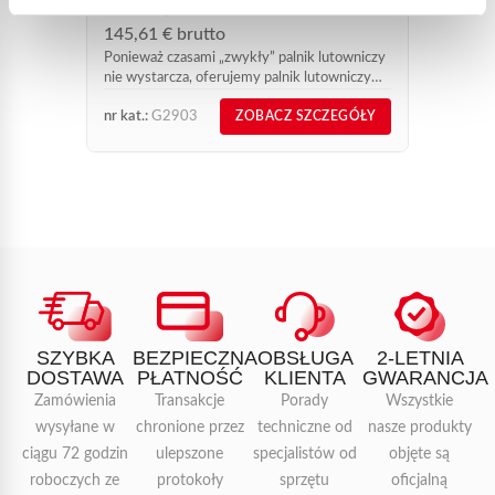
121,34 €
Od
145,61 € brutto
Ponieważ czasami „zwykły” palnik lutowniczy
nie wystarcza, oferujemy palnik lutowniczy
Oxy’Star nr ref. G2903. Zawartość: 1
nr kat.:
G2903
nr kat.:
ZOBACZ SZCZEGÓŁY
Regulowany palnik z 1 dyszą nawierconą do
0,9 mm...
SZYBKA
BEZPIECZNA
OBSŁUGA
2-LETNIA
DOSTAWA
PŁATNOŚĆ
KLIENTA
GWARANCJA
Zamówienia
Transakcje
Porady
Wszystkie
wysyłane w
chronione przez
techniczne od
nasze produkty
ciągu 72 godzin
ulepszone
specjalistów od
objęte są
roboczych ze
protokoły
sprzętu
oficjalną