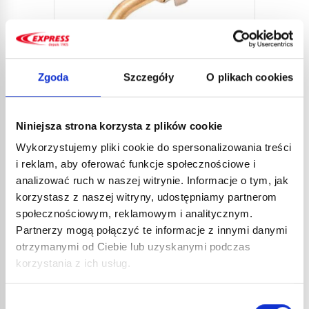
Zgoda
Szczegóły
O plikach cookies
Niniejsza strona korzysta z plików cookie
LANCA DO LUTOWANIA 4641
Wykorzystujemy pliki cookie do spersonalizowania treści
i reklam, aby oferować funkcje społecznościowe i
27,33
€
netto
analizować ruch w naszej witrynie. Informacje o tym, jak
32,80
€
brutto
korzystasz z naszej witryny, udostępniamy partnerom
Lanca do lutowania płomień skupiony, do
wszystkich palników. Wielostronne
społecznościowym, reklamowym i analitycznym.
zastosowanie: lutowanie twarde i miękkie,
Partnerzy mogą połączyć te informacje z innymi danymi
nr kat.:
4641
ZOBACZ SZCZEGÓŁY
nagrzewanie, obkurczanie, formowanie...
otrzymanymi od Ciebie lub uzyskanymi podczas
korzystania z ich usług.
INNE
REFERENCJE
Wybór