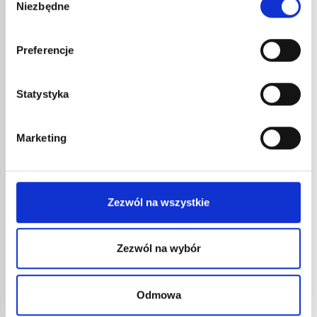
Niezbędne
zgody
Tylko dla dystrybutorów
Preferencje
Statystyka
Marketing
PODN
6,24
Zezwól na wszystkie
7,49
Podnóże
Zezwól na wybór
URZĄDZENIE DO SPAWANIA
PALNIKIEM OXY’STAR NR KAT.
Odmowa
G2903