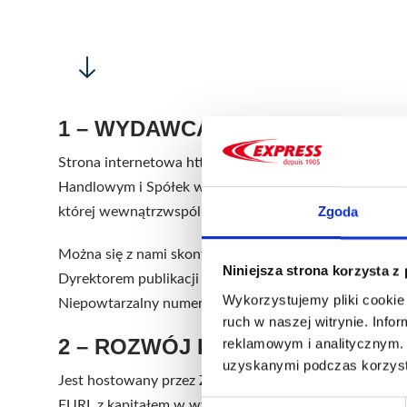
1 – WYDAWCA STRONY INTERN
Strona internetowa
https://www.guilbert-express.pl/
j
Handlowym i Spółek w Meaux pod numerem 572 055 812,
Zgoda
której wewnątrzwspólnotowy numer VAT to FR 89 572
Można się z nami skontaktować telefonicznie pod num
Niniejsza strona korzysta z
Dyrektorem publikacji jest Didier Guilbert.
Wykorzystujemy pliki cookie 
Niepowtarzalny numer identyfikacyjny sektora(-ów
ruch w naszej witrynie. Inf
2 – ROZWÓJ I HOSTING
reklamowym i analitycznym. 
uzyskanymi podczas korzysta
Jest
hostowany przez
Zakaru
EURL z kapitałem w wysokości €1,000