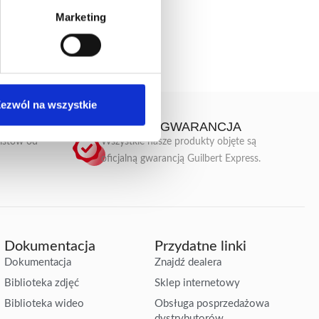
Marketing
ezwól na wszystkie
2-LETNIA GWARANCJA
listów od
Wszystkie nasze produkty objęte są
oficjalną gwarancją Guilbert Express.
Dokumentacja
Przydatne linki
Dokumentacja
Znajdź dealera
Biblioteka zdjęć
Sklep internetowy
Biblioteka wideo
Obsługa posprzedażowa
dystrybutorów