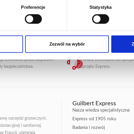
Preferencje
Statystyka
Zezwól na wybór
Z
IECZNA PŁATNOŚĆ
OBSŁUGA KLIENTA
je chronione przez ulepszone
Porady techniczne od specja
ły bezpieczeństwa.
sprzętu Express.
Guilbert Express
Nasza wiedza specjalistyczna
gamę narzędzi grzewczych,
Express od 1905 roku
zolacyjnej i sanitarnej.
Badania i rozwój
Francji, ułatwiają