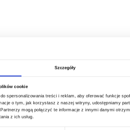
ETOWEJ
est publikowana przez Guilbert Express SAS, spółkę z kapitałe
 której siedziba znajduje się pod adresem: ZAE de Lamirault 
Szczegóły
 055 812.
erem 0825 800 251 lub pocztą elektroniczną pod adresem:
info
 plików cookie
do spersonalizowania treści i reklam, aby oferować funkcje sp
) EPR: FR001640_01UZWF
ormacje o tym, jak korzystasz z naszej witryny, udostępniamy p
Partnerzy mogą połączyć te informacje z innymi danymi otrzym
nia z ich usług.