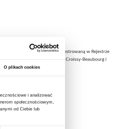
m w wysokości 630 000 EUR zarejestrowaną w Rejestrze
– 10 rue Henry Delbast F-77183 Croissy-Beaubourg i
O plikach cookies
@express.fr.
ołecznościowe i analizować
artnerom społecznościowym,
anymi od Ciebie lub