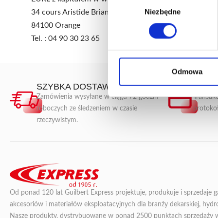
Wybór
Niezbędne
zgody
34 cours Aristide Briand
84100 Orange
Tel. : 04 90 30 23 65
Odmowa
SZYBKA DOSTAWA
BEZP
Zamówienia wysyłane w ciągu 72 godzin
Transakc
roboczych ze śledzeniem w czasie
protoko
rzeczywistym.
Od ponad 120 lat Guilbert Express projektuje, produkuje i sprzedaje 
akcesoriów i materiałów eksploatacyjnych dla branży dekarskiej, hydroi
Nasze produkty, dystrybuowane w ponad 2500 punktach sprzedaży we 