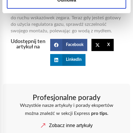
przykrywającą wylot zaworu. Nałóż regulator na
zawór, zawsze obracając nim w kierunku przeciwnym
do ruchu wskazówek zegara. Teraz gdy jesteś gotowy
do użycia regulatora gazu, sprawdź szczelność
swojego montażu, polewając go wodą z mydłem.
Udostępnij ten
Facebook
X
artykuł na
LinkedIn
Profesjonalne porady
Wszystkie nasze artykuły i porady ekspertów
można znaleźć w sekcji Express
pro tips.
Zobacz inne artykuły