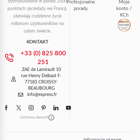
dystrybuowane w ponad 2500
Profesjonalne
Moje
porady
konto /
punktach sprzedaży we Francji,
KCh
ułatwiają codzienne życie
milionom użytkowników na
całym świecie.
KONTAKT
+33 (0) 825 800
251
ZAE de Lamirault 10
rue Henry Delbast F-
77183 CROISSY-
BEAUBOURG
info@express.fr
Ochrona danych
Informacje prawne