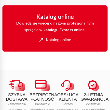
Katalog online
Dowiedz się więcej o naszym profesjonalnym
sprzęcie w
katalogu Express online
.
Katalog online
SZYBKA
BEZPIECZNA
OBSŁUGA
2-LETNIA
DOSTAWA
PŁATNOŚĆ
KLIENTA
GWARANCJA
Zamówienia
Transakcje
Porady
Wszystkie