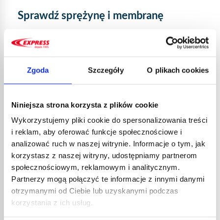
Sprawdź sprężynę i membranę
Sprężyna i membrana są najsłabszym ogniwem
regulatora bezpieczeństwa. Są one szczególne
delikatne, jeśli pracujesz w ekstremalnie gorących lub
zimnych warunkach. Na przykład zimno ma tendencję
Zgoda
Szczegóły
O plikach cookies
do usztywniania i osłabiania ich. Jeśli sprężyna i/lub
membrana są uszkodzone, można zauważyć, że
natężenie przepływu gazu staje się niestabilne.
Niniejsza strona korzysta z plików cookie
Wykorzystujemy pliki cookie do spersonalizowania treści
i reklam, aby oferować funkcje społecznościowe i
Jeśli butla gazowa zablokowała się w
analizować ruch w naszej witrynie. Informacje o tym, jak
pozycji bezpieczeństwa
korzystasz z naszej witryny, udostępniamy partnerom
społecznościowym, reklamowym i analitycznym.
Jeżeli nie możesz już spawać, ponieważ butla gazowa
Partnerzy mogą połączyć te informacje z innymi danymi
zacięła się w pozycji bezpieczeństwa,
prawdopodobnie uszkodzony jest zawór, ale być
otrzymanymi od Ciebie lub uzyskanymi podczas
może to być też membrana i sprężyna. W takim
korzystania z ich usług.
przypadku nie ma innego wyjścia, jak tylko zmienić