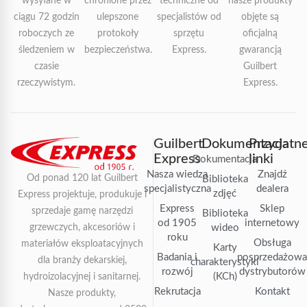
wysyłane w
chronione przez
techniczne od
nasze produkty
ciągu 72 godzin
ulepszone
specjalistów od
objęte są
roboczych ze
protokoły
sprzętu
oficjalną
śledzeniem w
bezpieczeństwa.
Express.
gwarancją
czasie
Guilbert
rzeczywistym.
Express.
Guilbert
Dokumentacja
Przydatn
Express
linki
Dokumentacja
Nasza wiedza
Znajdź
Od ponad 120 lat Guilbert
Biblioteka
specjalistyczna
dealera
zdjęć
Express projektuje, produkuje i
Express
Sklep
sprzedaje gamę narzędzi
Biblioteka
od 1905
internetowy
grzewczych, akcesoriów i
wideo
roku
Obsługa
materiałów eksploatacyjnych
Karty
Badania i
posprzedażow
dla branży dekarskiej,
charakterystyki
rozwój
dystrybutorów
(KCh)
hydroizolacyjnej i sanitarnej.
Rekrutacja
Kontakt
Nasze produkty,