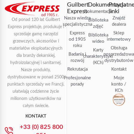
Guilbert
Dokumentacja
Przydatn
Express
linki
Dokumentacja
Nasza wiedza
Znajdź
Od ponad 120 lat Guilbert
Biblioteka
specjalistyczna
dealera
zdjęć
Express projektuje, produkuje i
Express
Sklep
sprzedaje gamę narzędzi
Biblioteka
od 1905
internetowy
grzewczych, akcesoriów i
wideo
roku
Obsługa
materiałów eksploatacyjnych
Karty
Badania i
posprzedażow
dla branży dekarskiej,
charakterystyki
rozwój
dystrybutorów
(KCh)
hydroizolacyjnej i sanitarnej.
Rekrutacja
Kontakt
Nasze produkty,
dystrybuowane w ponad 2500
Profesjonalne
Moje
porady
konto /
punktach sprzedaży we Francji,
KCh
ułatwiają codzienne życie
milionom użytkowników na
całym świecie.
KONTAKT
+33 (0) 825 800