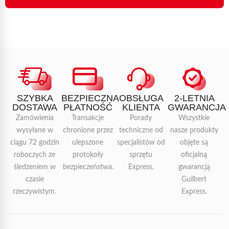
SZYBKA
BEZPIECZNA
OBSŁUGA
2-LETNIA
DOSTAWA
PŁATNOŚĆ
KLIENTA
GWARANCJA
Zamówienia
Transakcje
Porady
Wszystkie
wysyłane w
chronione przez
techniczne od
nasze produkty
ciągu 72 godzin
ulepszone
specjalistów od
objęte są
roboczych ze
protokoły
sprzętu
oficjalną
śledzeniem w
bezpieczeństwa.
Express.
gwarancją
czasie
Guilbert
rzeczywistym.
Express.