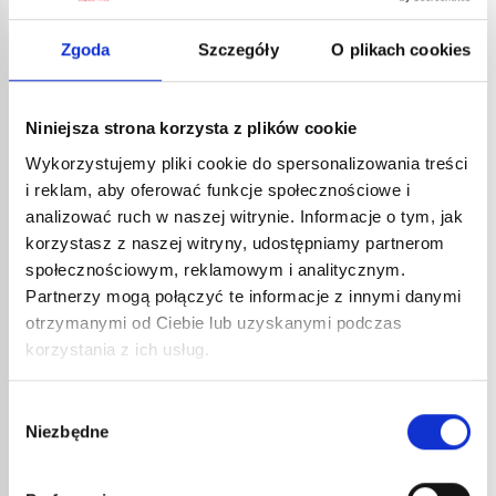
helu są znacznie wyższe niż argonu. Daje to
możliwość wytwarzania ciepła o wyższej
Zgoda
Szczegóły
O plikach cookies
temperaturze. Proporcje argonu do helu wpływają na
rozkład ciepła, a w konsekwencji na tempo spawania.
Spawanie argonem nadaje obrabianej powierzchni
Niniejsza strona korzysta z plików cookie
bardziej błyszczący wygląd niż spawanie helem. Jeśli
chcesz uzyskać taki sam rezultat przy użyciu
Wykorzystujemy pliki cookie do spersonalizowania treści
mieszaniny helu i argonu, będziesz musiał wykończyć
i reklam, aby oferować funkcje społecznościowe i
go szczotką drucianą. Należy również wziąć pod
analizować ruch w naszej witrynie. Informacje o tym, jak
uwagę wysokie przewodnictwo cieplne aluminium.
korzystasz z naszej witryny, udostępniamy partnerom
Jeśli połączenie jest niekompletne, może dojść do
społecznościowym, reklamowym i analitycznym.
przerwania ciągłości. Dlatego zalecana jest mieszanka
Partnerzy mogą połączyć te informacje z innymi danymi
helu i argonu. Jeśli spawasz łukiem wolframowym,
otrzymanymi od Ciebie lub uzyskanymi podczas
czysty argon jest gazem, który zapewni najlepszą
korzystania z ich usług.
stabilność łuku. Plusem będzie także poprawa
czyszczenia.
Wybór
Niezbędne
zgody
Gaz do cyny i cynku