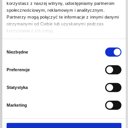
korzystasz z naszej witryny, udostępniamy partnerom
INNE
społecznościowym, reklamowym i analitycznym.
REFERENCJE
Partnerzy mogą połączyć te informacje z innymi danymi
otrzymanymi od Ciebie lub uzyskanymi podczas
korzystania z ich usług.
Wybór
Niezbędne
zgody
Preferencje
PALNIK DEKARSKI TITANE R
PIEZO NR KAT. 75101
Statystyka
WĄŻ 
343,11
€
netto
85,3
411,73
€
brutto
Marketing
Palnik dekarski TITANE R Piezo nr kat.
102,
75101 w zestawie walizkowym.
Wąż gu