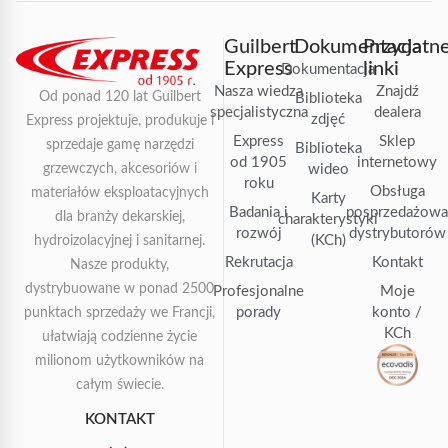
Guilbert
Dokumentacja
Przydatn
Express
linki
Dokumentacja
Nasza wiedza
Znajdź
Od ponad 120 lat Guilbert
Biblioteka
specjalistyczna
dealera
zdjęć
Express projektuje, produkuje i
Express
Sklep
sprzedaje gamę narzędzi
Biblioteka
od 1905
internetowy
grzewczych, akcesoriów i
wideo
roku
Obsługa
materiałów eksploatacyjnych
Karty
Badania i
posprzedażow
dla branży dekarskiej,
charakterystyki
rozwój
dystrybutorów
(KCh)
hydroizolacyjnej i sanitarnej.
Rekrutacja
Kontakt
Nasze produkty,
dystrybuowane w ponad 2500
Profesjonalne
Moje
porady
konto /
punktach sprzedaży we Francji,
KCh
ułatwiają codzienne życie
milionom użytkowników na
całym świecie.
KONTAKT