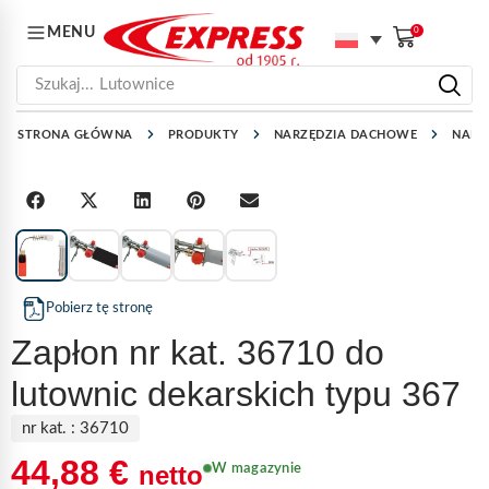
MENU
0
Szukaj...
Lutownice
STRONA GŁÓWNA
PRODUKTY
NARZĘDZIA DACHOWE
NARZ
1
/
5
Pobierz tę stronę
Zapłon nr kat. 36710 do
lutownic dekarskich typu 367
nr kat. :
36710
44,88
€
netto
W magazynie