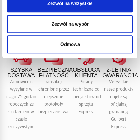
nr kat.:
75101
nr kat.:
ZOBACZ SZCZEGÓŁY
Zezwól na wszystkie
Zezwól na wybór
Odmowa
SZYBKA
BEZPIECZNA
OBSŁUGA
2-LETNIA
DOSTAWA
PŁATNOŚĆ
KLIENTA
GWARANCJA
Zamówienia
Transakcje
Porady
Wszystkie
wysyłane w
chronione przez
techniczne od
nasze produkty
ciągu 72 godzin
ulepszone
specjalistów od
objęte są
roboczych ze
protokoły
sprzętu
oficjalną
śledzeniem w
bezpieczeństwa.
Express.
gwarancją
czasie
Guilbert
rzeczywistym.
Express.