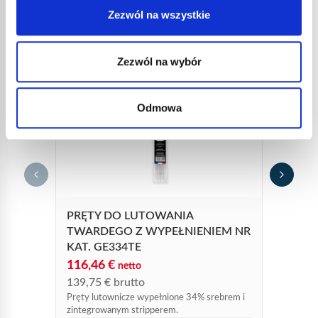
Zezwól na wszystkie
Zezwól na wybór
Odmowa
DRUT
19,2
23,1
Cynowy
PRĘTY DO LUTOWANIA
wytop
TWARDEGO Z WYPEŁNIENIEM NR
KAT. GE334TE
116,46
€
netto
139,75
€
brutto
Pręty lutownicze wypełnione 34% srebrem i
zintegrowanym stripperem.