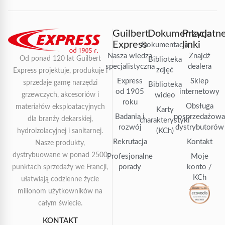
Guilbert
Dokumentacja
Przydatn
Express
linki
Dokumentacja
Nasza wiedza
Znajdź
Od ponad 120 lat Guilbert
Biblioteka
specjalistyczna
dealera
zdjęć
Express projektuje, produkuje i
Express
Sklep
sprzedaje gamę narzędzi
Biblioteka
od 1905
internetowy
grzewczych, akcesoriów i
wideo
roku
Obsługa
materiałów eksploatacyjnych
Karty
Badania i
posprzedażow
dla branży dekarskiej,
charakterystyki
rozwój
dystrybutorów
(KCh)
hydroizolacyjnej i sanitarnej.
Rekrutacja
Kontakt
Nasze produkty,
dystrybuowane w ponad 2500
Profesjonalne
Moje
porady
konto /
punktach sprzedaży we Francji,
KCh
ułatwiają codzienne życie
milionom użytkowników na
całym świecie.
KONTAKT