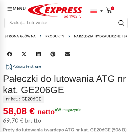
MENU
0
Szukaj...
Lutownice
STRONA GŁÓWNA
PRODUKTY
NARZĘDZIA HYDRAULICZNE I SAN
Pobierz tę stronę
Pałeczki do lutowania ATG nr
kat. GE206GE
nr kat. :
GE206GE
58,08
€
netto
W magazynie
69,70
€
brutto
Pręty do lutowania twardego ATG nr kat. GE206GE (506 B)