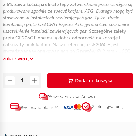
z 6% zawartością srebra!
Stopy zatwierdzone przez Certigaz są
produkowane zgodnie ze specyfikacjami ATG. Dlatego mogą być
stosowane w instalacjach zawierających gaz. Tylko użycie
kombinacji pręta GE6GFA i Express ATG gwarantuje doskonałe
uszczelnienie instalacji zawierających gaz.
Szczególne zalety
pręta GE206GE obejmują dobrą odporność na korozję i
całkowity brak kadmu. Nasza referencja GE206GE jest
sprzedawana w opakowaniach po 5 prętów ∅ 2 mm - L 500
mm. Ta referencja GE202E oferuje podstawową płynność,
Zobacz więcej
ale dobrą kapilarność. Jest idealny dla profesjonalistów
odpowiedzialnych za instalacje gazowe, budownictwo i
rzemieślników odpowiedzialnych za instalacje miedziane /
Dodaj do koszyka
mosiężne. Oprócz ATG, lutownicy zajmujący się instalacjami
wodno-kanalizacyjnymi, sanitarnymi i klimatyzacyjnymi, a
Wysyłka w ciągu 72 godzin
także ci zajmujący się przemysłem i obróbką silników
elektrycznych, powinni uznać tę referencję prętów
2-letnia gwarancja
Bezpieczna płatność
lutowniczych za wysokiej jakości materiał eksploatacyjny.
Ten produkt jest dostępny w sprzedaży online i może zostać
dostarczony w ciągu 72 godzin od otrzymania płatności.