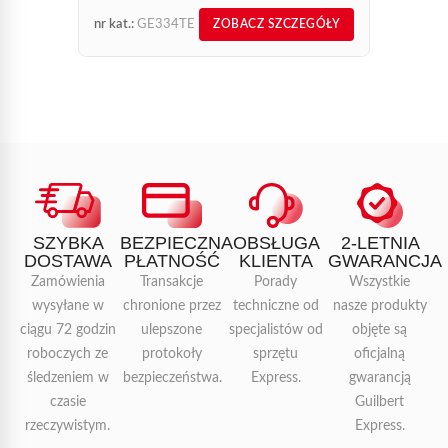
nr kat.:
GE334TE
nr kat.:
ZOBACZ SZCZEGÓŁY
SZYBKA
BEZPIECZNA
OBSŁUGA
2-LETNIA
DOSTAWA
PŁATNOŚĆ
KLIENTA
GWARANCJA
Zamówienia
Transakcje
Porady
Wszystkie
wysyłane w
chronione przez
techniczne od
nasze produkty
ciągu 72 godzin
ulepszone
specjalistów od
objęte są
roboczych ze
protokoły
sprzętu
oficjalną
śledzeniem w
bezpieczeństwa.
Express.
gwarancją
czasie
Guilbert
rzeczywistym.
Express.