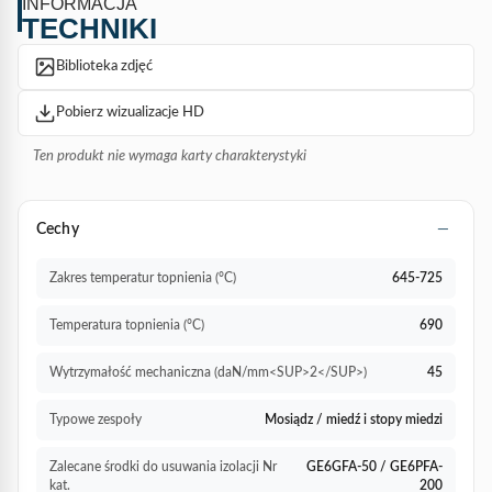
INFORMACJA
TECHNIKI
Biblioteka zdjęć
Pobierz wizualizacje HD
Ten produkt nie wymaga karty charakterystyki
Cechy
Zakres temperatur topnienia (°C)
645-725
Temperatura topnienia (°C)
690
Wytrzymałość mechaniczna (daN/mm<SUP>2</SUP>)
45
Typowe zespoły
Mosiądz / miedź i stopy miedzi
Zalecane środki do usuwania izolacji Nr
GE6GFA-50 / GE6PFA-
kat.
200