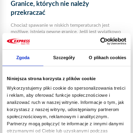
Granice, których nie należy
przekraczać
Chociaż spawanie w niskich temperaturach jest
możliwe, istnieją pewne granice. Jeśli jest wyjątkowo
wietrznie, pada deszcz lub śnieg, lepiej przełożyć
prace. Ryzykujesz bowiem jakością pracy: przez to
spoina stanie się bardziej krucha. Ryzykujesz również
Zgoda
Szczegóły
O plikach cookies
swoim zdrowiem.
PRODUITS ASSOCIÉS
Niniejsza strona korzysta z plików cookie
Wykorzystujemy pliki cookie do spersonalizowania treści
i reklam, aby oferować funkcje społecznościowe i
analizować ruch w naszej witrynie. Informacje o tym, jak
korzystasz z naszej witryny, udostępniamy partnerom
społecznościowym, reklamowym i analitycznym.
Partnerzy mogą połączyć te informacje z innymi danymi
otrzymanymi od Ciebie lub uzyskanymi podczas