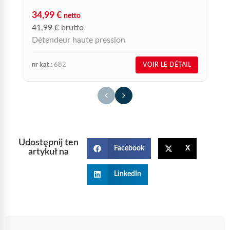
P
34,99
€
netto
r
41,99
€
brutto
Détendeur haute pression
nr kat.:
682
nr
VOIR LE DÉTAIL
Udostępnij ten
Facebook
X
artykuł na
LinkedIn