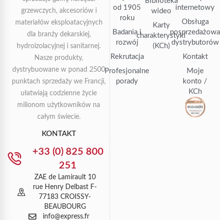
Biblioteka
od 1905
internetowy
grzewczych, akcesoriów i
wideo
roku
Obsługa
materiałów eksploatacyjnych
Karty
Badania i
posprzedażow
dla branży dekarskiej,
charakterystyki
rozwój
dystrybutorów
(KCh)
hydroizolacyjnej i sanitarnej.
Rekrutacja
Kontakt
Nasze produkty,
dystrybuowane w ponad 2500
Profesjonalne
Moje
porady
konto /
punktach sprzedaży we Francji,
KCh
ułatwiają codzienne życie
milionom użytkowników na
całym świecie.
KONTAKT
+33 (0) 825 800
251
ZAE de Lamirault 10
rue Henry Delbast F-
77183 CROISSY-
BEAUBOURG
info@express.fr