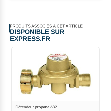
PRODUITS ASSOCIÉS À CET ARTICLE
DISPONIBLE SUR
EXPRESS.FR
P
2
Détendeur propane 682
2