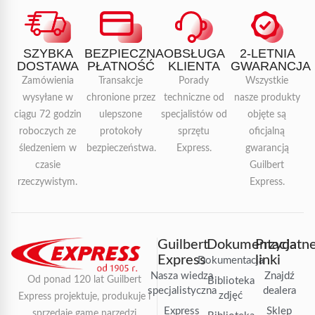
SZYBKA
BEZPIECZNA
OBSŁUGA
2-LETNIA
DOSTAWA
PŁATNOŚĆ
KLIENTA
GWARANCJA
Zamówienia
Transakcje
Porady
Wszystkie
wysyłane w
chronione przez
techniczne od
nasze produkty
ciągu 72 godzin
ulepszone
specjalistów od
objęte są
roboczych ze
protokoły
sprzętu
oficjalną
śledzeniem w
bezpieczeństwa.
Express.
gwarancją
czasie
Guilbert
rzeczywistym.
Express.
Guilbert
Dokumentacja
Przydatn
Express
linki
Dokumentacja
Nasza wiedza
Znajdź
Od ponad 120 lat Guilbert
Biblioteka
specjalistyczna
dealera
zdjęć
Express projektuje, produkuje i
Express
Sklep
sprzedaje gamę narzędzi