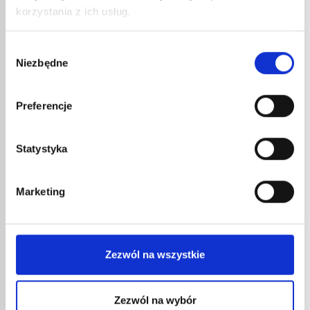
korzystania z ich usług.
Wybór
Niezbędne
zgody
Preferencje
Statystyka
42,30
€
netto
Lampe à souder Lamp' Express Classique
511
Marketing
Lampe à souder avec lance à flamme dard.
Utilisable en basse température....
nr kat.:
511
VOIR LE DÉTAIL
Zezwól na wszystkie
Zezwól na wybór