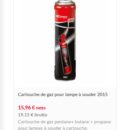
L
4
4
L
Cartouche de gaz pour lampe à souder 2015
15,96
€
netto
19,15
€
brutto
Cartouche de gaz pentane+ butane + propane
pour lampes à souder à cartouche.