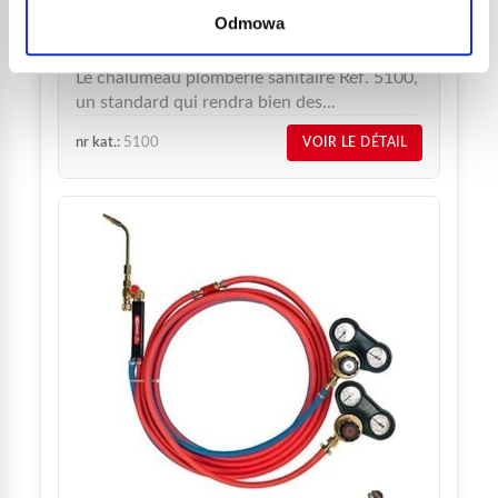
Odmowa
25,70
€
netto
Chalumeau plombier Réf. 5100
Le chalumeau plomberie sanitaire Réf. 5100,
un standard qui rendra bien des...
nr kat.:
5100
VOIR LE DÉTAIL