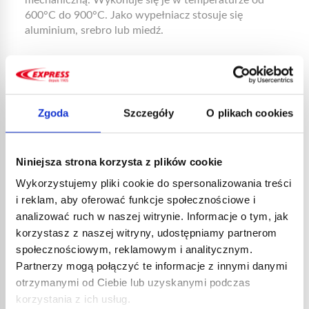
mechaniczną. Wykonuje się je w temperaturze od
600°C do 900°C. Jako wypełniacz stosuje się
aluminium, srebro lub miedź.
4. Spawanie płomieniowe
Zgoda
Szczegóły
O plikach cookies
Gdy wszystko jest gotowe, podgrzej dwie części,
które mają być spawane, a także metal wypełniający
w przypadku lutowania. Nie pozostawiaj płomienia
nieruchomo w jednym punkcie, ale poruszaj nim,
Niniejsza strona korzysta z plików cookie
tworząc ruch wzdłuż tworzonej spoiny. Połącz całość
Wykorzystujemy pliki cookie do spersonalizowania treści
po osiągnięciu temperatury topnienia.
i reklam, aby oferować funkcje społecznościowe i
analizować ruch w naszej witrynie. Informacje o tym, jak
korzystasz z naszej witryny, udostępniamy partnerom
5. Wykończenie
społecznościowym, reklamowym i analitycznym.
Partnerzy mogą połączyć te informacje z innymi danymi
Poczekaj aż spoina ostygnie, nie wykonując
otrzymanymi od Ciebie lub uzyskanymi podczas
interwencji. Pozostaje tylko spiłować i przeszlifować
korzystania z ich usług.
połączenie.