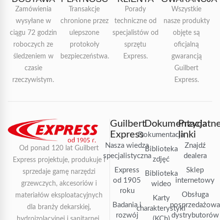
Zamówienia
Transakcje
Porady
Wszystkie
wysyłane w
chronione przez
techniczne od
nasze produkty
ciągu 72 godzin
ulepszone
specjalistów od
objęte są
roboczych ze
protokoły
sprzętu
oficjalną
śledzeniem w
bezpieczeństwa.
Express.
gwarancją
czasie
Guilbert
rzeczywistym.
Express.
Guilbert
Dokumentacja
Przydatn
Express
linki
Dokumentacja
Nasza wiedza
Znajdź
Od ponad 120 lat Guilbert
Biblioteka
specjalistyczna
dealera
zdjęć
Express projektuje, produkuje i
Express
Sklep
sprzedaje gamę narzędzi
Biblioteka
od 1905
internetowy
grzewczych, akcesoriów i
wideo
roku
Obsługa
materiałów eksploatacyjnych
Karty
Badania i
posprzedażow
dla branży dekarskiej,
charakterystyki
rozwój
dystrybutorów
(KCh)
hydroizolacyjnej i sanitarnej.