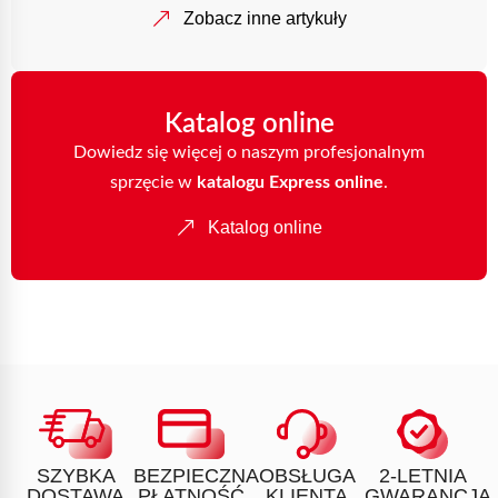
Zobacz inne artykuły
Katalog online
Dowiedz się więcej o naszym profesjonalnym
sprzęcie w
katalogu Express online
.
Katalog online
SZYBKA
BEZPIECZNA
OBSŁUGA
2-LETNIA
DOSTAWA
PŁATNOŚĆ
KLIENTA
GWARANCJA