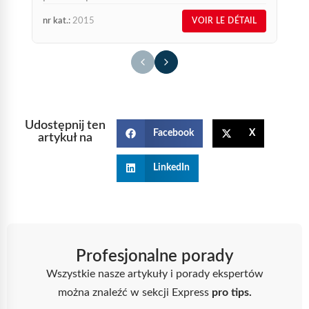
nr kat.:
2015
nr
VOIR LE DÉTAIL
Udostępnij ten
Facebook
X
artykuł na
LinkedIn
Profesjonalne porady
Wszystkie nasze artykuły i porady ekspertów
można znaleźć w sekcji Express
pro tips.