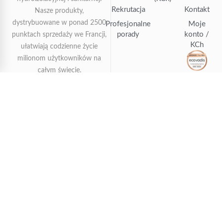
Rekrutacja
Kontakt
Nasze produkty,
dystrybuowane w ponad 2500
Profesjonalne
Moje
porady
konto /
punktach sprzedaży we Francji,
KCh
ułatwiają codzienne życie
milionom użytkowników na
całym świecie.
KONTAKT
+33 (0) 825 800
251
ZAE de Lamirault 10
rue Henry Delbast F-
77183 CROISSY-
BEAUBOURG
info@express.fr
Ochrona danych