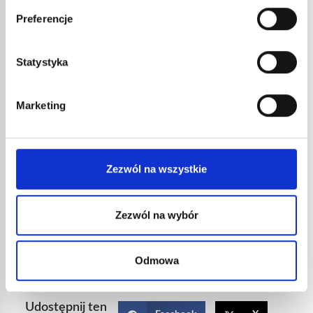
Preferencje
Kilka środków ostrożności
przed zakupem spawarki
Statystyka
Przed nabyciem spawarki należy sprawdzić jej
Marketing
kompatybilność z twoją domową instalacją
elektryczną. Urządzenia te wymagają albo
jednofazowej instalacji 230 V, albo trójfazowej
instalacji 400 V. Niektóre spawarki są odpowiednie
Zezwól na wszystkie
dla obu rodzajów instalacji. Zaletą spawarki 230 V
jest to, że można ją podłączyć do każdego gniazdka w
domu. Z drugiej strony, jej amperaż jest ograniczony.
Zezwól na wybór
Ogólnie przyjmuje się, że wynosi on od 150 do 250 A.
Im mocniejszy amperaż, tym grubsze elementy można
spawać. Jednak już przy spawarce o natężeniu do
Odmowa
200 A masz duże pole manewru dla swoich projektów
DIY.
Udostępnij ten