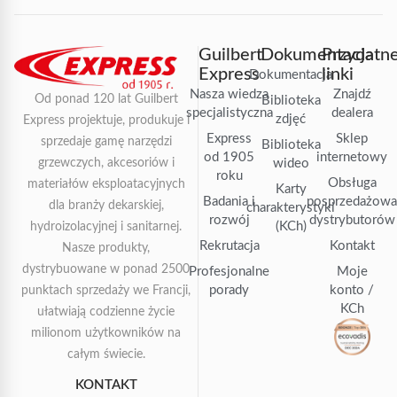
Guilbert
Dokumentacja
Przydatn
Express
linki
Dokumentacja
Nasza wiedza
Znajdź
Od ponad 120 lat Guilbert
Biblioteka
specjalistyczna
dealera
zdjęć
Express projektuje, produkuje i
Express
Sklep
sprzedaje gamę narzędzi
Biblioteka
od 1905
internetowy
grzewczych, akcesoriów i
wideo
roku
Obsługa
materiałów eksploatacyjnych
Karty
Badania i
posprzedażow
dla branży dekarskiej,
charakterystyki
rozwój
dystrybutorów
(KCh)
hydroizolacyjnej i sanitarnej.
Rekrutacja
Kontakt
Nasze produkty,
dystrybuowane w ponad 2500
Profesjonalne
Moje
porady
konto /
punktach sprzedaży we Francji,
KCh
ułatwiają codzienne życie
milionom użytkowników na
całym świecie.
KONTAKT