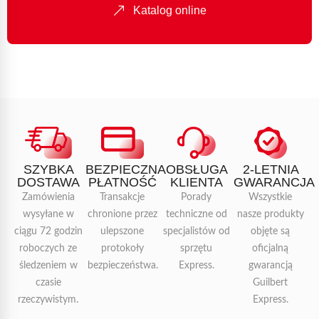
Katalog online
SZYBKA
BEZPIECZNA
OBSŁUGA
2-LETNIA
DOSTAWA
PŁATNOŚĆ
KLIENTA
GWARANCJA
Zamówienia
Transakcje
Porady
Wszystkie
wysyłane w
chronione przez
techniczne od
nasze produkty
ciągu 72 godzin
ulepszone
specjalistów od
objęte są
roboczych ze
protokoły
sprzętu
oficjalną
śledzeniem w
bezpieczeństwa.
Express.
gwarancją
czasie
Guilbert
rzeczywistym.
Express.