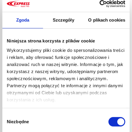
grubych zespołów metalowych.
Zgoda
Szczegóły
O plikach cookies
3. Spawanie metodą TIG
Niniejsza strona korzysta z plików cookie
Wykorzystujemy pliki cookie do spersonalizowania treści
Spawanie metodą TIG
i reklam, aby oferować funkcje społecznościowe i
analizować ruch w naszej witrynie. Informacje o tym, jak
Przy spawaniu metodą TIG elektroda jest chroniona
korzystasz z naszej witryny, udostępniamy partnerom
przez gazy obojętne, więc nie podlega zużyciu.
społecznościowym, reklamowym i analitycznym.
Wymaga to zastosowania dodatkowego topnika w
Partnerzy mogą połączyć te informacje z innymi danymi
kształcie pręta. Spawarka TIG jest szczególnie
otrzymanymi od Ciebie lub uzyskanymi podczas
polecana, jeśli musisz łączyć bardzo cienkie elementy
korzystania z ich usług.
i chcesz uzyskać estetyczne, prawie niezauważalne
spoiny. Spawanie TIG jest mocne, ale jest dostępne
jedynie dla spawaczy, którzy mają już pewne
Wybór
doświadczenie. Jest to metoda, która wymaga
Niezbędne
zgody
największej zręczności i nie wybacza błędów.