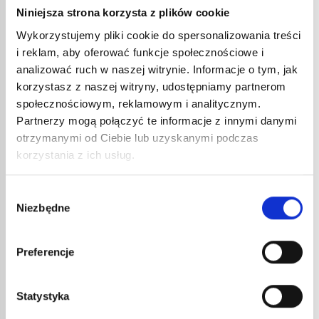
Jeśli jest długa, zacznij od jej środka, jeśli jest
Niniejsza strona korzysta z plików cookie
krótka, możesz zacząć od jednego z końców.
Wykorzystujemy pliki cookie do spersonalizowania treści
i reklam, aby oferować funkcje społecznościowe i
Upewnij się, że ciepło jest rozprowadzane
analizować ruch w naszej witrynie. Informacje o tym, jak
równomiernie. Nie skupiaj się na jednym
korzystasz z naszej witryny, udostępniamy partnerom
punkcie, aby nie ryzykować przepalenia i
społecznościowym, reklamowym i analitycznym.
przebicia osłony, ale postępuj powoli. Upewnij
Partnerzy mogą połączyć te informacje z innymi danymi
się również, że zawsze zachowujesz minimalną
otrzymanymi od Ciebie lub uzyskanymi podczas
odległość między dyszą twojego pistoletu a
korzystania z ich usług.
osłoną, aby jej nie przypalić.
Gdy osłona się skurczy i dopasuje do kształtu
Wybór
zgrupowanych kabli, wyłącz swój pistolet do
Niezbędne
zgody
gorącego powietrza. Pozwól osłonie ostygnąć i
stwardnieć, nie dotykając jej.
Preferencje
To wszystko, twoje kable są teraz chronione!
Statystyka