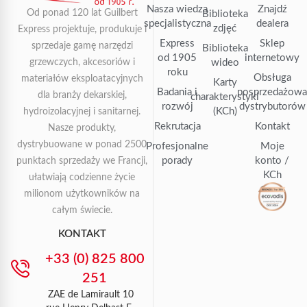
Nasza wiedza
Znajdź
Od ponad 120 lat Guilbert
Biblioteka
specjalistyczna
dealera
zdjęć
Express projektuje, produkuje i
Express
Sklep
sprzedaje gamę narzędzi
Biblioteka
od 1905
internetowy
grzewczych, akcesoriów i
wideo
roku
Obsługa
materiałów eksploatacyjnych
Karty
Badania i
posprzedażow
dla branży dekarskiej,
charakterystyki
rozwój
dystrybutorów
(KCh)
hydroizolacyjnej i sanitarnej.
Rekrutacja
Kontakt
Nasze produkty,
dystrybuowane w ponad 2500
Profesjonalne
Moje
porady
konto /
punktach sprzedaży we Francji,
KCh
ułatwiają codzienne życie
milionom użytkowników na
całym świecie.
KONTAKT
+33 (0) 825 800
251
ZAE de Lamirault 10