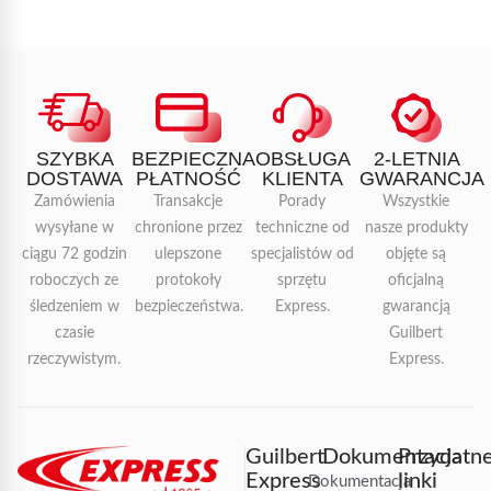
SZYBKA
BEZPIECZNA
OBSŁUGA
2-LETNIA
DOSTAWA
PŁATNOŚĆ
KLIENTA
GWARANCJA
Zamówienia
Transakcje
Porady
Wszystkie
wysyłane w
chronione przez
techniczne od
nasze produkty
ciągu 72 godzin
ulepszone
specjalistów od
objęte są
roboczych ze
protokoły
sprzętu
oficjalną
śledzeniem w
bezpieczeństwa.
Express.
gwarancją
czasie
Guilbert
rzeczywistym.
Express.
Guilbert
Dokumentacja
Przydatn
Express
linki
Dokumentacja