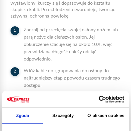
wystawiony: kurczy się i dopasowuje do kształtu
skupiska kabli. Po ochłodzeniu twardnieje, tworząc
sztywną, ochronną powłokę.
Zacznij od przecięcia swojej osłony nożem lub
parą nożyc dla cieńszych osłon. Jej
obkurczenie szacuje się na około 10%, więc
przewidzianą długość należy odciąć
odpowiednio.
Włóż kable do zgrupowania do osłony. To
najtrudniejszy etap z powodu czasem trudnego
dostępu.
Gdy twoja osłona termokurczliwa jest już
dobrze umieszczona, sprawdź, czy jest czysta i
wolna od brudu lub resztek. Włącz swój
Zgoda
Szczegóły
O plikach cookies
pistolet do gorącego powietrza. Wykonuj ruch
okrężny, postępując wzdłuż długości osłony.