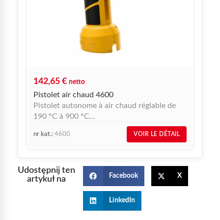
142,65
€
netto
Pistolet air chaud 4600
Pistolet autonome à air chaud réglable de
190 °C à 900 °C...
nr kat.:
4600
VOIR LE DÉTAIL
Udostępnij ten
Facebook
X
artykuł na
LinkedIn