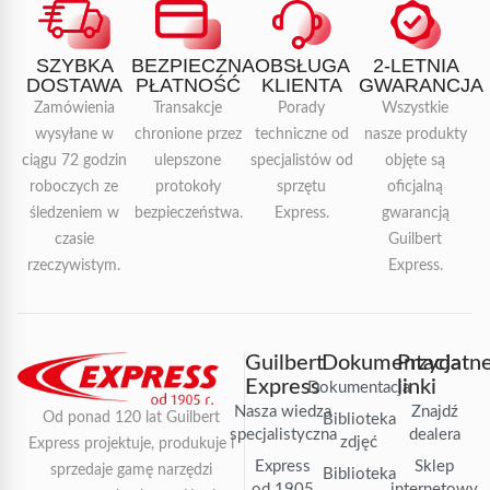
SZYBKA
BEZPIECZNA
OBSŁUGA
2-LETNIA
DOSTAWA
PŁATNOŚĆ
KLIENTA
GWARANCJA
Zamówienia
Transakcje
Porady
Wszystkie
wysyłane w
chronione przez
techniczne od
nasze produkty
ciągu 72 godzin
ulepszone
specjalistów od
objęte są
roboczych ze
protokoły
sprzętu
oficjalną
śledzeniem w
bezpieczeństwa.
Express.
gwarancją
czasie
Guilbert
rzeczywistym.
Express.
Guilbert
Dokumentacja
Przydatn
Express
linki
Dokumentacja
Nasza wiedza
Znajdź
Od ponad 120 lat Guilbert
Biblioteka
specjalistyczna
dealera
zdjęć
Express projektuje, produkuje i
Express
Sklep
sprzedaje gamę narzędzi
Biblioteka
od 1905
internetowy