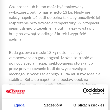
Gaz propan lub butan może być tankowany
wyłącznie z butli o masie netto 13 kg. Nigdy nie
należy napełniać butli do pełna tak, aby umożliwić jej
rozprężenie przy wzroście temperatury. W przypadku
nieumyślnego przepełnienia butli należy wystawić
butlę na zewnątrz, odkręcić kurek i wypuścić
nadmiar.
Butla gazowa o masie 13 kg netto musi być
zamocowana do góry nogami. Można to zrobić za
pomocą specjalnie zaprojektowanego stojaka lub
przez przymocowanie butli do wystarczająco
mocnego uchwytu ściennego. Butla musi być idealnie
stabilna. Butla do napełnienia postaw obok na
podłodze zaworem do góry. Nigdy nie należy łączyć
dwóch butli bezpośrednio. W tym celu trzeba użyć
złączki do napełniania z uszczelkami na obu końcach.
Nakrętki dokręć mocno ręką. Szczelność połączenia
Zgoda
Szczegóły
O plikach cookies
sprawdź z pomocą płynu z mydłem. Na każdej butli