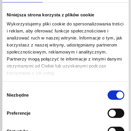
sprawdź zawory, pokrętło i wylot. Najpierw odkręć
zawór małej butli roboczej, a następnie powoli
Niniejsza strona korzysta z plików cookie
odkręć zawór dużej butli. Butla robocza będzie się
powoli napełniała. W tym czasie powinieneś słyszeć
Wykorzystujemy pliki cookie do spersonalizowania treści
charakterystyczny dźwięk tankowania. Uważaj, aby
i reklam, aby oferować funkcje społecznościowe i
nie otwierać zaworu dużej butli zbyt szybko,
analizować ruch w naszej witrynie. Informacje o tym, jak
w przeciwnym razie istnieje ryzyko niedopełnienia.
korzystasz z naszej witryny, udostępniamy partnerom
Gdyby tak się stało, zakręć zawór, a następnie otwórz
społecznościowym, reklamowym i analitycznym.
go ponownie, ale delikatniej. Następnie odkręć
Partnerzy mogą połączyć te informacje z innymi danymi
śrubokrętem zawór odpowietrzenia w małej butli.
otrzymanymi od Ciebie lub uzyskanymi podczas
Zauważysz, że przez gwinty ulatnia się trochę gazu.
korzystania z ich usług.
Gdy butla jest pełna, gaz zaczyna formować kropelki.
Dokręć ponownie zawór śrubokrętem bez używania
nadmiernej siły.
Wybór
Niezbędne
zgody
Butla z zaworem regulacyjnym
Preferencje
przepływu
Może się zdarzyć, że butla jest wyposażona w zawór