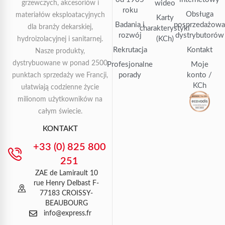
grzewczych, akcesoriów i
wideo
roku
Obsługa
materiałów eksploatacyjnych
Karty
Badania i
posprzedażow
dla branży dekarskiej,
charakterystyki
rozwój
dystrybutorów
(KCh)
hydroizolacyjnej i sanitarnej.
Rekrutacja
Kontakt
Nasze produkty,
dystrybuowane w ponad 2500
Profesjonalne
Moje
porady
konto /
punktach sprzedaży we Francji,
KCh
ułatwiają codzienne życie
milionom użytkowników na
całym świecie.
KONTAKT
+33 (0) 825 800
251
ZAE de Lamirault 10
rue Henry Delbast F-
77183 CROISSY-
BEAUBOURG
info@express.fr