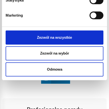
Statystyka
regulacyjny przepływu. Sprawdź to przez wyjęcie
zatyczki bezpieczeństwa. Jeśli po otwarciu przepływ
gazu niemal natychmiast spowalnia, butla ma zawór
Marketing
regulacyjny przepływu. W takim razie otwórz lekko
(1/4 lub nawet 1/8 obrotu) butlę 13-kilogramową.
Napełnianie będzie tylko trochę wolniejsze. Po
zakończeniu czynności zakręć zawory i zdejmij
Zezwól na wszystkie
złączkę. Całkowita masa napełnionej butli nie
powinna nigdy przekraczać 5,7 kg. Jeśli jest większa,
wypuść nadmiar gazu. Pamiętaj, żeby to zrobić na
Zezwól na wybór
wolnym powietrzu i z dala od płomieni lub iskier.
Udostępnij ten
Facebook
X
artykuł na
Odmowa
LinkedIn