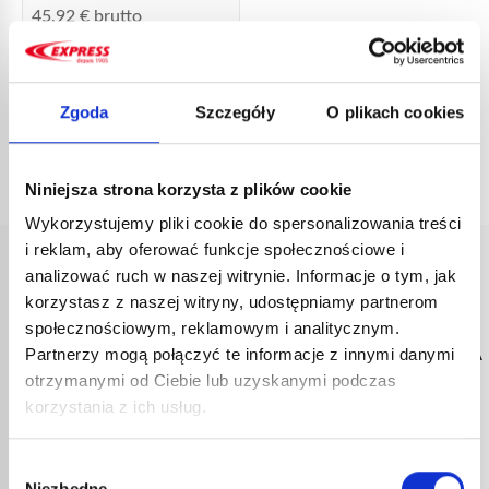
45,92
€
brutto
nr kat.:
20105
ZOBACZ SZCZEGÓŁY
Zgoda
Szczegóły
O plikach cookies
Niniejsza strona korzysta z plików cookie
Wykorzystujemy pliki cookie do spersonalizowania treści
i reklam, aby oferować funkcje społecznościowe i
analizować ruch w naszej witrynie. Informacje o tym, jak
korzystasz z naszej witryny, udostępniamy partnerom
społecznościowym, reklamowym i analitycznym.
SZYBKA
BEZPIECZNA
OBSŁUGA
2-LETNIA
DOSTAWA
PŁATNOŚĆ
KLIENTA
GWARANCJA
Partnerzy mogą połączyć te informacje z innymi danymi
Zamówienia
Transakcje
Porady
Wszystkie
otrzymanymi od Ciebie lub uzyskanymi podczas
wysyłane w
chronione przez
techniczne od
nasze produkty
korzystania z ich usług.
ciągu 72 godzin
ulepszone
specjalistów od
objęte są
roboczych ze
protokoły
sprzętu
oficjalną
Wybór
śledzeniem w
bezpieczeństwa.
Express.
gwarancją
Niezbędne